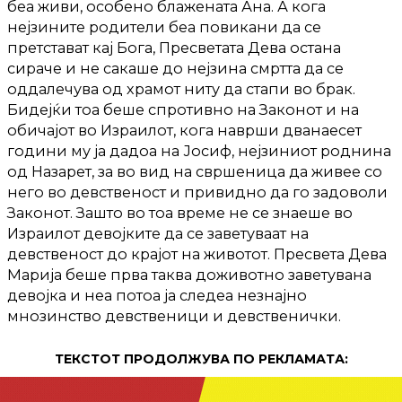
беа живи, особено блажената Ана. А кога
нејзините родители беа повикани да се
претстават кај Бога, Пресветата Дева остана
сираче и не сакаше до нејзина смртта да се
оддалечува од храмот ниту да стапи во брак.
Бидејќи тоа беше спротивно на Законот и на
обичајот во Израилот, кога наврши дванаесет
години му ја дадоа на Јосиф, нејзиниот роднина
од Назарет, за во вид на свршеница да живее со
него во девственост и привидно да го задоволи
Законот. Зашто во тоа време не се знаеше во
Израилот девојките да се заветуваат на
девственост до крајот на животот. Пресвета Дева
Марија беше прва таква доживотно заветувана
девојка и неа потоа ја следеа незнајно
мнозинство девственици и девственички.
ТЕКСТОТ ПРОДОЛЖУВА ПО РЕКЛАМАТА: