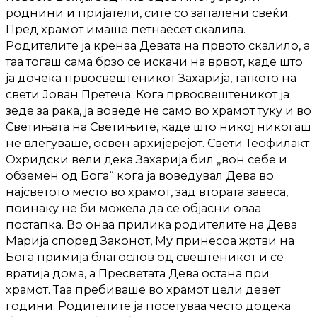
роднини и пријатели, сите со запалени свеќи.
Пред храмот имаше петнаесет скалила.
Родителите ја кренаа Девата на првото скалило, а
таа тогаш сама брзо се искачи на врвот, каде што
ја дочека првосвештеникот Захарија, таткото на
свети Јован Претеча. Кога првосвештеникот ја
зеде за рака, ја воведе не само во храмот туку и во
Светињата на Светињите, каде што никој никогаш
не влегуваше, освен архијерејот. Свети Теофилакт
Охридски вели дека Захарија бил „вон себе и
обземен од Бога“ кога ја воведувал Дева во
најсветото место во храмот, зад втората завеса,
поинаку не би можела да се објасни оваа
постапка. Во онаа прилика родителите на Дева
Марија според Законот, Му принесоа жртви на
Бога примија благослов од свештеникот и се
вратија дома, а Пресветата Дева остана при
храмот. Таа пребиваше во храмот цели девет
години. Родителите ја посетуваа често додека