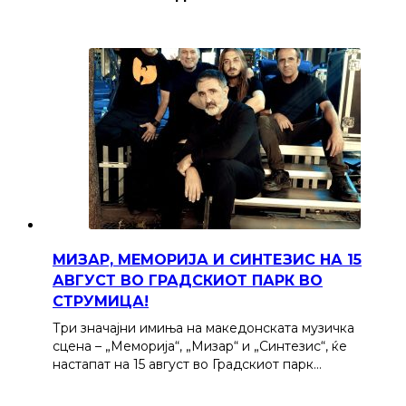
МИЗАР, МЕМОРИЈА И СИНТЕЗИС НА 15
АВГУСТ ВО ГРАДСКИОТ ПАРК ВО
СТРУМИЦА!
Три значајни имиња на македонската музичка
сцена – „Меморија“, „Мизар“ и „Синтезис“, ќе
настапат на 15 август во Градскиот парк…