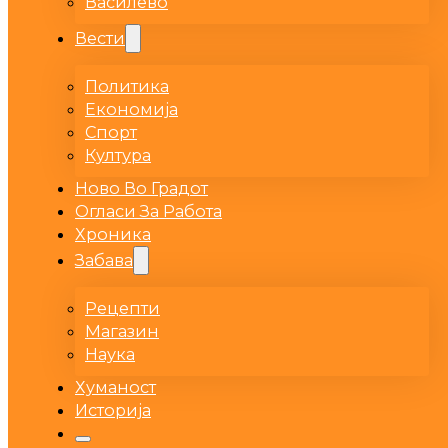
Василево
Вести
Политика
Економија
Спорт
Култура
Ново Во Градот
Огласи За Работа
Хроника
Забава
Рецепти
Магазин
Наука
Хуманост
Историја