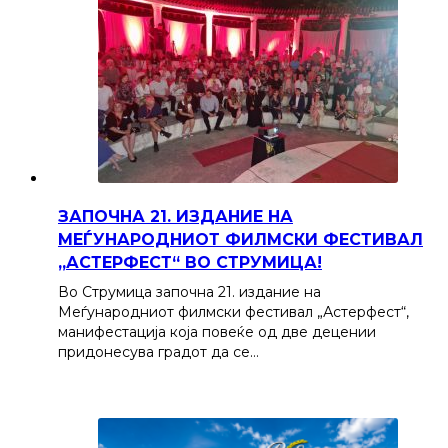
ЗАПОЧНА 21. ИЗДАНИЕ НА
МЕЃУНАРОДНИОТ ФИЛМСКИ ФЕСТИВАЛ
„АСТЕРФЕСТ“ ВО СТРУМИЦА!
Во Струмица започна 21. издание на
Меѓународниот филмски фестивал „Астерфест“,
манифестација која повеќе од две децении
придонесува градот да се…