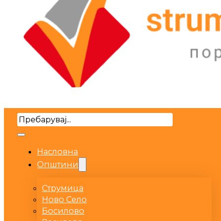
Search
Насловна
Општини
Струмица
Ново Село
Босилово