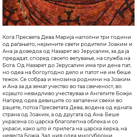
Кога Пресвета Дева Марија наполни три години
од раѓањето, нејзините свети родители Јоаким и
Ана ја доведоа од Назарет во Јерусалим, за да ја
предадат, според своето ветување, на служба на
Бога. Од Назарет до Јерусалим има три дена пат,
но одеа на богоугодно дело и патот не им беше
тежок. Се собраа и мнозина роднини на Јоаким
и Ана за да земат учество во таа свеченост, во
којашто невидливо учествуваа и Ангелите Божји.
Напред одеа девиците со запалени свеќи во
рацете, потоа Пресветата Дева, водена од едната
страна од Јоаким, а од другата од Ана. Беше
украсена со царска благолепна облека и со
украси, како што ѝ прилега на царска ќерка, на
невеста Божја. Зад нив одеа многубројни