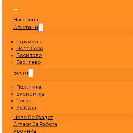
Насловна
Општини
Струмица
Ново Село
Босилово
Василево
Вести
Политика
Економија
Спорт
Култура
Ново Во Градот
Огласи За Работа
Хроника