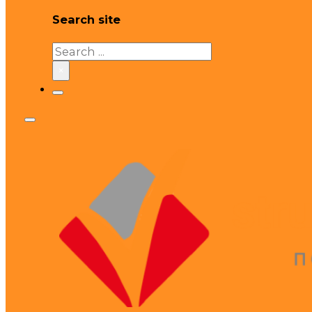
Search site
Search
×