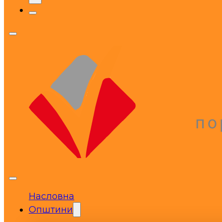
Насловна
Општини