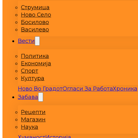
Струмица
Ново Село
Босилово
Василево
Вести
Политика
Економија
Спорт
Култура
Ново Во Градот
Огласи За Работа
Хроника
Забава
Рецепти
Магазин
Наука
Хуманост
Историја