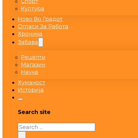
Спорт
Култура
Ново Во Градот
Огласи За Работа
Хроника
Забава
Рецепти
Магазин
Наука
Хуманост
Историја
Search site
Search
×