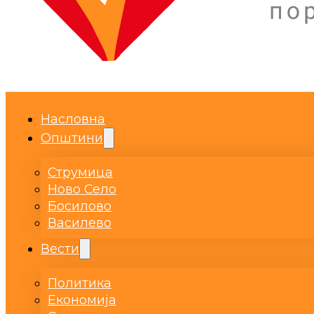
Насловна
Општини
Струмица
Ново Село
Босилово
Василево
Вести
Политика
Економија