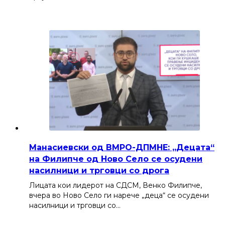
Манасиевски од ВМРО-ДПМНЕ: „Децата“
на Филипче од Ново Село се осудени
насилници и трговци со дрога
Лицата кои лидерот на СДСМ, Венко Филипче,
вчера во Ново Село ги нарече „деца“ се осудени
насилници и трговци со…