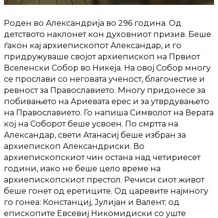
Роден во Александрија во 296 година. Од
детството наклонет кон духовниот призив. Беше
ѓакон кај архиепископот Александар, и го
придружуваше својот архиепископ на Првиот
Вселенски Собор во Никеја. На овој Собор многу
се прослави со неговата ученост, благочестие и
ревност за Православието. Многу придонесе за
побивањето на Ариевата ерес и за утврдувањето
на Православието. Го напиша Символот на Верата
кој на Соборот беше усвоен. По смртта на
Александар, свети Атанасиј беше избран за
архиепископ Александриски. Во
архиепископскиот чин остана над четириесет
години, иако не беше цело време на
архиепископскиот престол. Речиси сиот живот
беше гонет од еретиците. Од царевите најмногу
го гонеа: Констанциј, Јулијан и Валент; од
епископите Евсевиј Никомидиски со уште