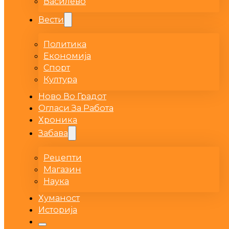
Василево
Вести
Политика
Економија
Спорт
Култура
Ново Во Градот
Огласи За Работа
Хроника
Забава
Рецепти
Магазин
Наука
Хуманост
Историја