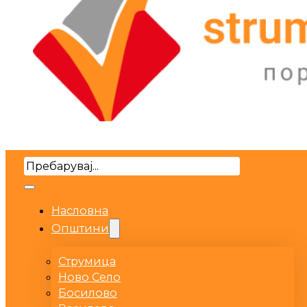
Search
Насловна
Општини
Струмица
Ново Село
Босилово