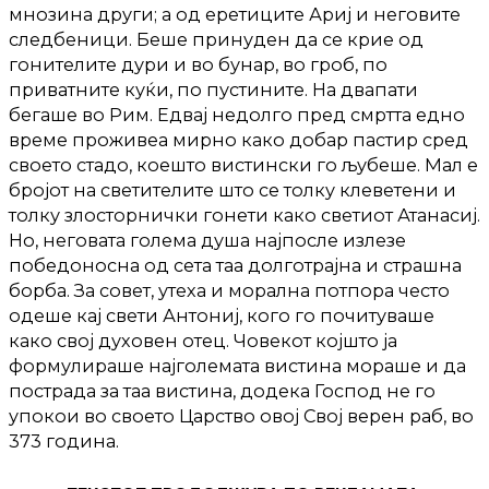
мнозина други; а од еретиците Ариј и неговите
следбеници. Беше принуден да се крие од
гонителите дури и во бунар, во гроб, по
приватните куќи, по пустините. На двапати
бегаше во Рим. Едвај недолго пред смртта едно
време проживеа мирно како добар пастир сред
своето стадо, коешто вистински го љубеше. Мал е
бројот на светителите што се толку клеветени и
толку злосторнички гонети како светиот Атанасиј.
Но, неговата голема душа најпосле излезе
победоносна од сета таа долготрајна и страшна
борба. За совет, утеха и морална потпора често
одеше кај свети Антониј, кого го почитуваше
како свој духовен отец. Човекот којшто ја
формулираше најголемата вистина мораше и да
пострада за таа вистина, додека Господ не го
упокои во своето Царство овој Свој верен раб, во
373 година.