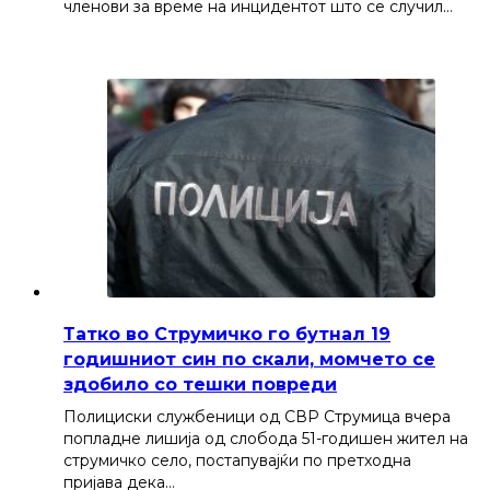
членови за време на инцидентот што се случил…
Татко во Струмичко го бутнал 19
годишниот син по скали, момчето се
здобило со тешки повреди
Полициски службеници од СВР Струмица вчера
попладне лишија од слобода 51-годишен жител на
струмичко село, постапувајќи по претходна
пријава дека…