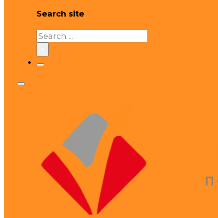
Search site
Search
×