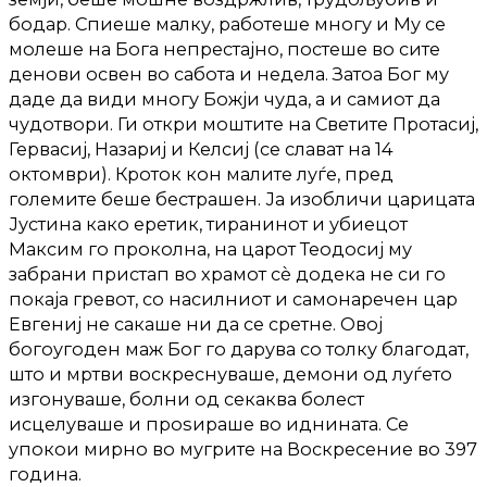
бодар. Спиеше малку, работеше многу и Му се
молеше на Бога непрестајно, постеше во сите
денови освен во сабота и недела. Затоа Бог му
даде да види многу Божји чуда, а и самиот да
чудотвори. Ги откри моштите на Светите Протасиј,
Гервасиј, Назариј и Келсиј (се слават на 14
октомври). Кроток кон малите луѓе, пред
големите беше бестрашен. Ја изобличи царицата
Јустина како еретик, тиранинот и убиецот
Максим го проколна, на царот Теодосиј му
забрани пристап во храмот сè додека не си го
покаја гревот, со насилниот и самонаречен цар
Евгениј не сакаше ни да се сретне. Овој
богоугоден маж Бог го дарува со толку благодат,
што и мртви воскреснуваше, демони од луѓето
изгонуваше, болни од секаква болест
исцелуваше и проѕираше во иднината. Се
упокои мирно во мугрите на Воскресение во 397
година.