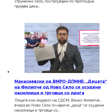
струмичко село, постапувајќи по претходна
пријава дека…
Манасиевски од ВМРО-ДПМНЕ: „Децата“
на Филипче од Ново Село се осудени
насилници и трговци со дрога
Лицата кои лидерот на СДСМ, Венко Филипче,
вчера во Ново Село ги нарече „деца“ се осудени
насилници и трговци со…