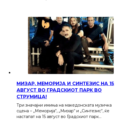
МИЗАР, МЕМОРИЈА И СИНТЕЗИС НА 15
АВГУСТ ВО ГРАДСКИОТ ПАРК ВО
СТРУМИЦА!
Три значајни имиња на македонската музичка
сцена – „Меморија“, „Мизар“ и „Синтезис“, ќе
настапат на 15 август во Градскиот парк…