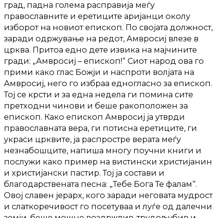
град, падна голема расправија меѓу
православните и еретиците аријанци околу
изборот на новиот епископ. По својата должност,
заради одржување на редот, Амвросиј влезе в
црква. Притоа едно дете извика на мајчините
гради: „Амвросиј – епископ!“ Сиот народ ова го
прими како глас Божји и наспроти волјата на
Амвросиј, него го избраа едногласно за епископ.
Тој се крсти и за една недела ги помина сите
претходни чинови и беше ракоположен за
епископ. Како епископ Амвросиј ја утврди
православната вера, ги потисна еретиците, ги
украси црквите, ја распростре верата меѓу
незнабошците, напиша многу поучни книги и
послужи како пример на вистински христијанин
и христијански пастир. Тој ја состави и
благодарствената песна: „Тебе Бога Те фалам“.
Овој славен јерарх, кого заради неговата мудрост
и слаткоречивост го посетуваа и луѓе од далечни
земји, беше мошне воздржлив, трудољубив и