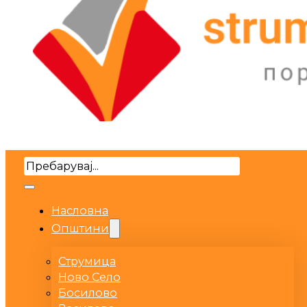
Search
Насловна
Општини
Струмица
Ново Село
Босилово