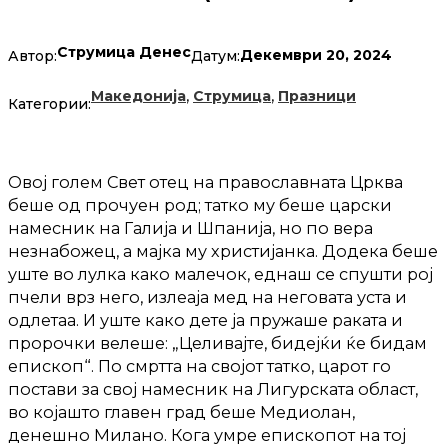
Струмица Денес
Декември 20, 2024
Автор:
Датум:
,
,
Македонија
Струмица
Празници
Категории:
Овој голем Свет отец на православната Црква
беше од прочуен род; татко му беше царски
намесник на Галија и Шпанија, но по вера
незнабожец, а мајка му христијанка. Додека беше
уште во лулка како малечок, еднаш се спушти рој
пчели врз него, излеаја мед на неговата уста и
одлетаа. И уште како дете ја пружаше раката и
пророчки велеше: „Целивајте, бидејќи ќе бидам
епископ“. По смртта на својот татко, царот го
постави за свој намесник на Лигурската област,
во којашто главен град беше Медиолан,
денешно Милано. Кога умре епископот на тој