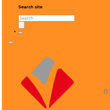
Search site
Search
×