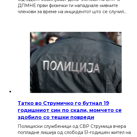
ДПМНЕ први физички ги нападнале нивните
членови за време на инцидентот што се случил…
Татко во Струмичко го бутнал 19
годишниот син по скали, момчето се
здобило со тешки повреди
Полициски службеници од СВР Струмица вчера
попладне лишија од слобода 51-годишен жител на