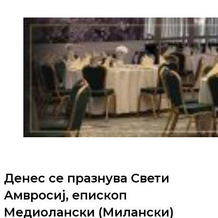
Денес се празнува Свети
Амвросиј, епископ
Медиолански (Милански)