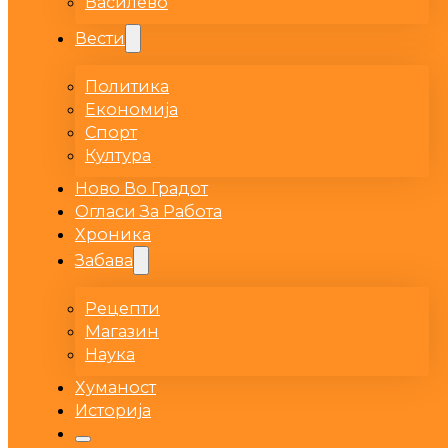
Василево
Вести
Политика
Економија
Спорт
Култура
Ново Во Градот
Огласи За Работа
Хроника
Забава
Рецепти
Магазин
Наука
Хуманост
Историја