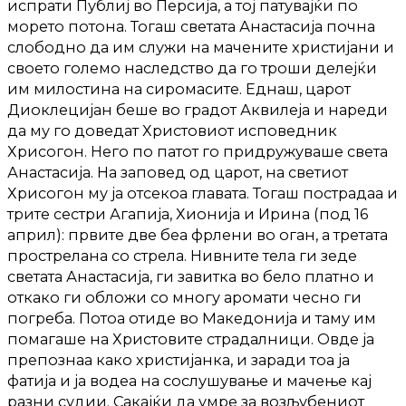
испрати Публиј во Персија, а тој патувајќи по
морето потона. Тогаш светата Анастасија почна
слободно да им служи на мачените христијани и
своето големо наследство да го троши делејќи
им милостина на сиромасите. Еднаш, царот
Диоклецијан беше во градот Аквилеја и нареди
да му го доведат Христовиот исповедник
Хрисогон. Него по патот го придружуваше света
Анастасија. На заповед од царот, на светиот
Хрисогон му ја отсекоа главата. Тогаш пострадаа и
трите сестри Агапија, Хионија и Ирина (под 16
април): првите две беа фрлени во оган, а третата
прострелана со стрела. Нивните тела ги зеде
светата Анастасија, ги завитка во бело платно и
откако ги обложи со многу аромати чесно ги
погреба. Потоа отиде во Македонија и таму им
помагаше на Христовите страдалници. Овде ја
препознаа како христијанка, и заради тоа ја
фатија и ја водеа на сослушување и мачење кај
разни судии. Сакајќи да умре за возљубениот