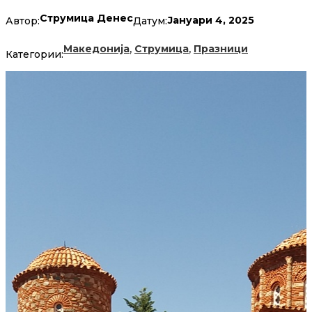
Струмица Денес
Јануари 4, 2025
Автор:
Датум:
,
,
Македонија
Струмица
Празници
Категории: