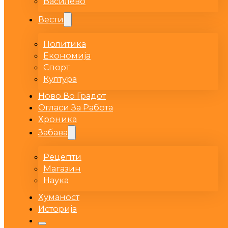
Василево
Вести
Политика
Економија
Спорт
Култура
Ново Во Градот
Огласи За Работа
Хроника
Забава
Рецепти
Магазин
Наука
Хуманост
Историја