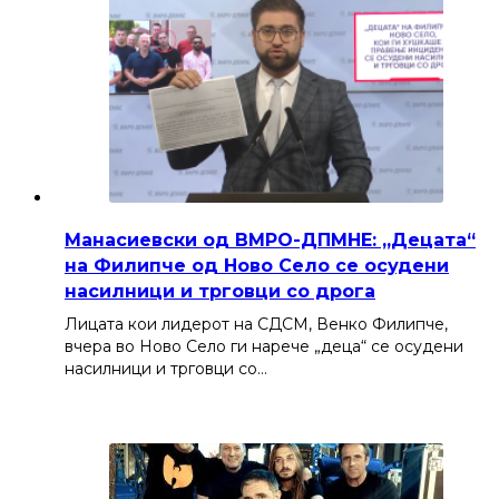
Манасиевски од ВМРО-ДПМНЕ: „Децата“
на Филипче од Ново Село се осудени
насилници и трговци со дрога
Лицата кои лидерот на СДСМ, Венко Филипче,
вчера во Ново Село ги нарече „деца“ се осудени
насилници и трговци со…