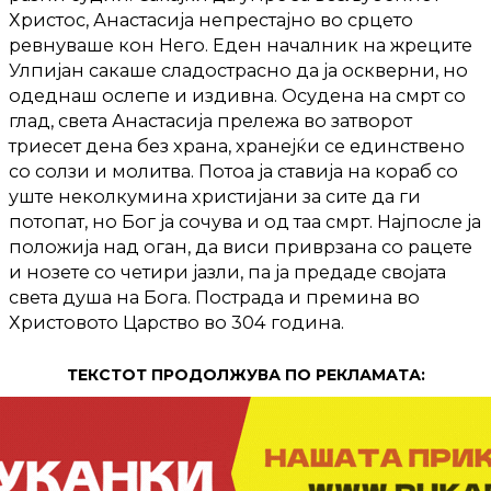
Христос, Анастасија непрестајно во срцето
ревнуваше кон Него. Еден началник на жреците
Улпијан сакаше сладострасно да ја оскверни, но
одеднаш ослепе и издивна. Осудена на смрт со
глад, света Анастасија прележа во затворот
триесет дена без храна, хранејќи се единствено
со солзи и молитва. Потоа ја ставија на кораб со
уште неколкумина христијани за сите да ги
потопат, но Бог ја сочува и од таа смрт. Најпосле ја
положија над оган, да виси приврзана со рацете
и нозете со четири јазли, па ја предаде својата
света душа на Бога. Пострада и премина во
Христовото Царство во 304 година.
ТЕКСТОТ ПРОДОЛЖУВА ПО РЕКЛАМАТА: