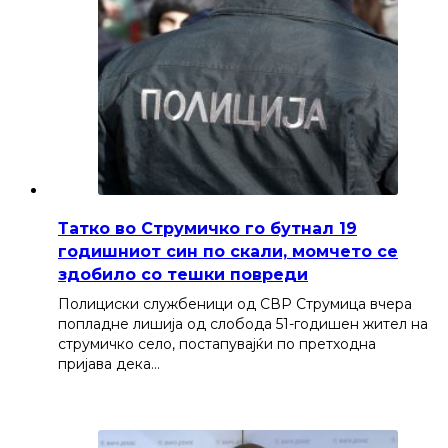
Татко во Струмичко го бутнал 19
годишниот син по скали, момчето се
здобило со тешки повреди
Полициски службеници од СВР Струмица вчера
попладне лишија од слобода 51-годишен жител на
струмичко село, постапувајќи по претходна
пријава дека…