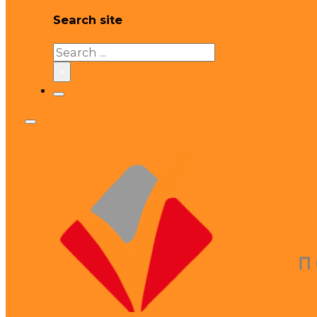
Search site
Search
×