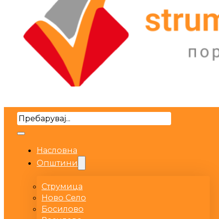
Search
Насловна
Општини
Струмица
Ново Село
Босилово