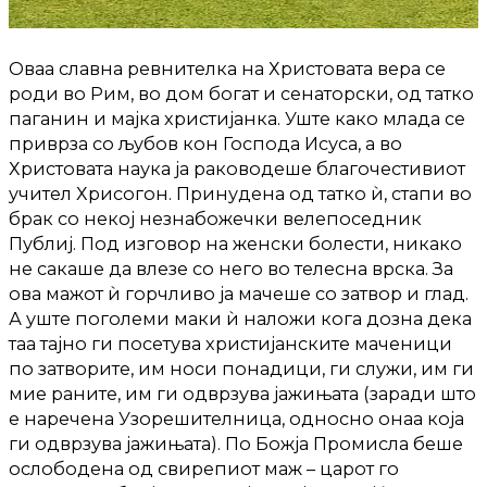
Оваа славна ревнителка на Христовата вера се
роди во Рим, во дом богат и сенаторски, од татко
паганин и мајка христијанка. Уште како млада се
приврза со љубов кон Господа Исуса, а во
Христовата наука ја раководеше благочестивиот
учител Хрисогон. Принудена од татко ѝ, стапи во
брак со некој незнабожечки велепоседник
Публиј. Под изговор на женски болести, никако
не сакаше да влезе со него во телесна врска. За
ова мажот ѝ горчливо ја мачеше со затвор и глад.
А уште поголеми маки ѝ наложи кога дозна дека
таа тајно ги посетува христијанските маченици
по затворите, им носи понадици, ги служи, им ги
мие раните, им ги одврзува јажињата (заради што
е наречена Узорешителница, односно онаа која
ги одврзува јажињата). По Божја Промисла беше
ослободена од свирепиот маж – царот го