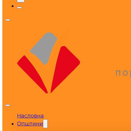
Насловна
Општини