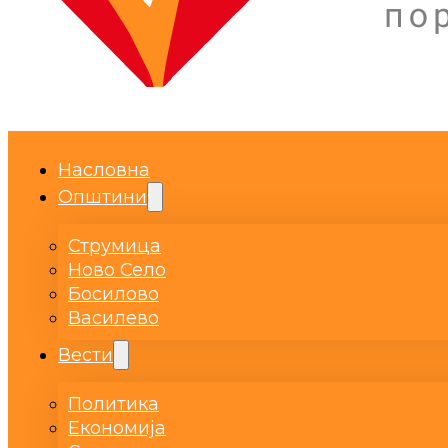
Насловна
Општини
Струмица
Ново Село
Босилово
Василево
Вести
Политика
Економија