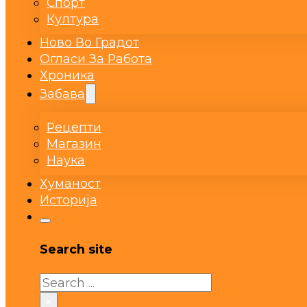
Спорт
Култура
Ново Во Градот
Огласи За Работа
Хроника
Забава
Рецепти
Магазин
Наука
Хуманост
Историја
Search site
Search
×