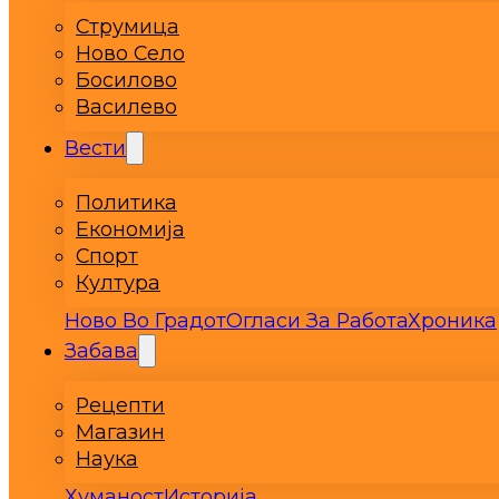
Струмица
Ново Село
Босилово
Василево
Вести
Политика
Економија
Спорт
Култура
Ново Во Градот
Огласи За Работа
Хроника
Забава
Рецепти
Магазин
Наука
Хуманост
Историја