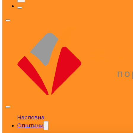
Насловна
Општини