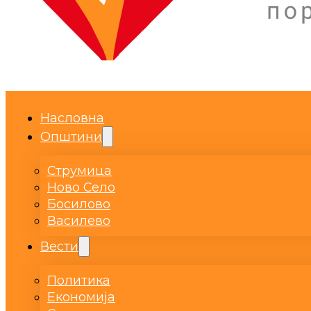
Насловна
Општини
Струмица
Ново Село
Босилово
Василево
Вести
Политика
Економија