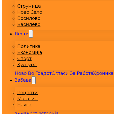
Струмица
Ново Село
Босилово
Василево
Вести
Политика
Економија
Спорт
Култура
Ново Во Градот
Огласи За Работа
Хроника
Забава
Рецепти
Магазин
Наука
Хуманост
Историја