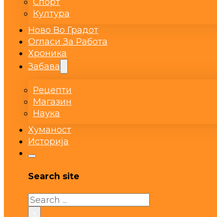
Спорт
Култура
Ново Во Градот
Огласи За Работа
Хроника
Забава
Рецепти
Магазин
Наука
Хуманост
Историја
Search site
Search
×