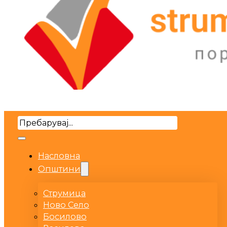
Search
Насловна
Општини
Струмица
Ново Село
Босилово