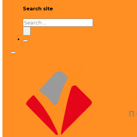
Search site
Search
×