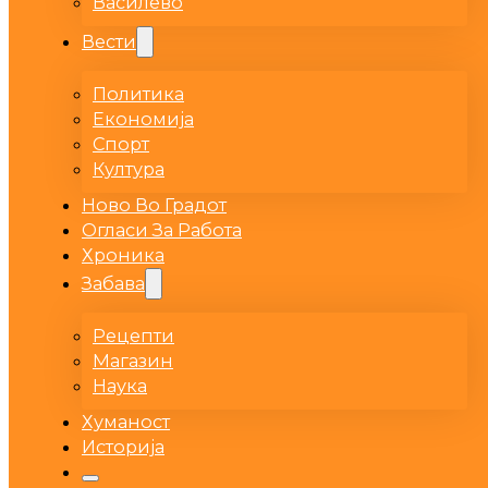
Василево
Вести
Политика
Економија
Спорт
Култура
Ново Во Градот
Огласи За Работа
Хроника
Забава
Рецепти
Магазин
Наука
Хуманост
Историја