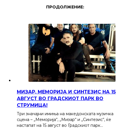
ПРОДОЛЖЕНИЕ:
МИЗАР, МЕМОРИЈА И СИНТЕЗИС НА 15
АВГУСТ ВО ГРАДСКИОТ ПАРК ВО
СТРУМИЦА!
Три значајни имиња на македонската музичка
сцена – „Меморија“, „Мизар“ и „Синтезис“, ќе
настапат на 15 август во Градскиот парк…