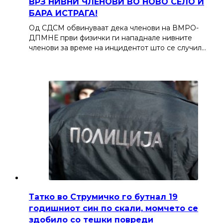
ВРЗ НИВНИ ЧЛЕНОВИ ВО НОВО СЕЛО И
БАРА ИСТРАГА!
Од СДСМ обвинуваат дека членови на ВМРО-
ДПМНЕ први физички ги нападнале нивните
членови за време на инцидентот што се случил…
Татко во Струмичко го бутнал 19
годишниот син по скали, момчето се
здобило со тешки повреди