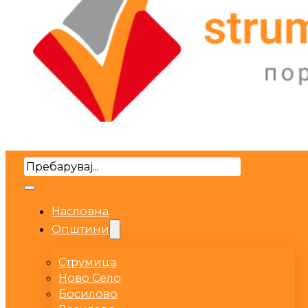
Search
Насловна
Општини
Струмица
Ново Село
Босилово