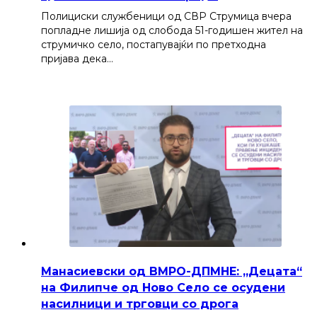
Полициски службеници од СВР Струмица вчера
попладне лишија од слобода 51-годишен жител на
струмичко село, постапувајќи по претходна
пријава дека…
Манасиевски од ВМРО-ДПМНЕ: „Децата“
на Филипче од Ново Село се осудени
насилници и трговци со дрога