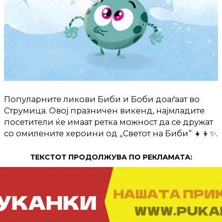
Популарните ликови Биби и Боби доаѓаат во
Струмица. Овој празничен викенд, најмладите
посетители ќе имаат ретка можност да се дружат
со омилените хероини од „Светот на Биби“ 👧👦✨.
ТЕКСТОТ ПРОДОЛЖУВА ПО РЕКЛАМАТА: