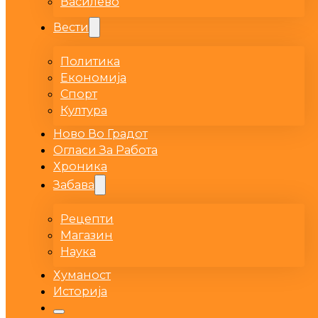
Василево
Вести
Политика
Економија
Спорт
Култура
Ново Во Градот
Огласи За Работа
Хроника
Забава
Рецепти
Магазин
Наука
Хуманост
Историја