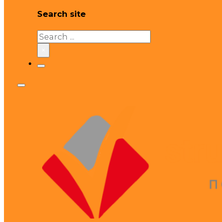
Search site
Search
×