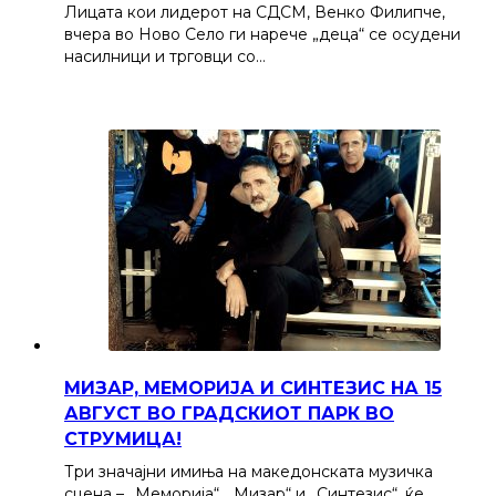
Лицата кои лидерот на СДСМ, Венко Филипче,
вчера во Ново Село ги нарече „деца“ се осудени
насилници и трговци со…
МИЗАР, МЕМОРИЈА И СИНТЕЗИС НА 15
АВГУСТ ВО ГРАДСКИОТ ПАРК ВО
СТРУМИЦА!
Три значајни имиња на македонската музичка
сцена – „Меморија“, „Мизар“ и „Синтезис“, ќе