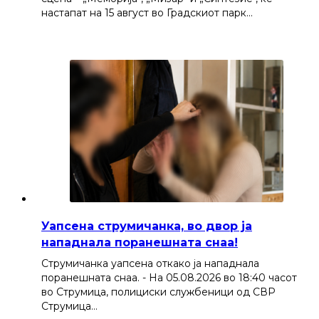
настапат на 15 август во Градскиот парк…
Уапсена струмичанка, во двор ја
нападнала поранешната снаа!
Струмичанка уапсена откако ја нападнала
поранешната снаа. - На 05.08.2026 во 18:40 часот
во Струмица, полициски службеници од СВР
Струмица…