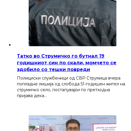
Татко во Струмичко го бутнал 19
годишниот син по скали, момчето се
здобило со тешки повреди
Полициски службеници од СВР Струмица вчера
попладне лишија од слобода 51-годишен жител на
струмичко село, постапувајќи по претходна
пријава дека…