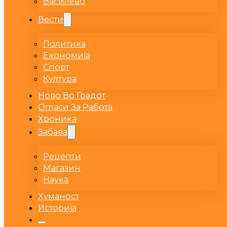
Василево
Вести
Политика
Економија
Спорт
Култура
Ново Во Градот
Огласи За Работа
Хроника
Забава
Рецепти
Магазин
Наука
Хуманост
Историја