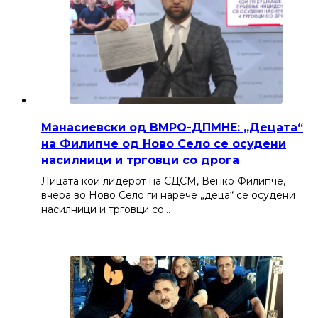
Манасиевски од ВМРО-ДПМНЕ: „Децата“
на Филипче од Ново Село се осудени
насилници и трговци со дрога
Лицата кои лидерот на СДСМ, Венко Филипче,
вчера во Ново Село ги нарече „деца“ се осудени
насилници и трговци со…