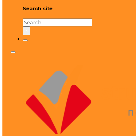
Search site
Search
×