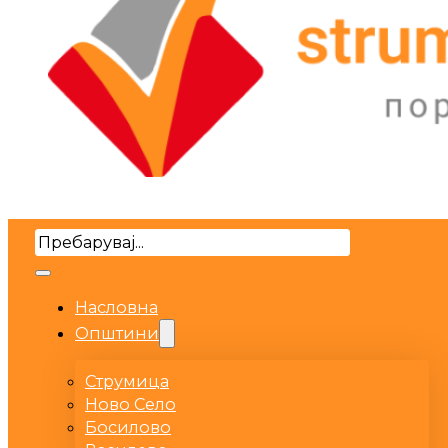
Search
Насловна
Општини
Струмица
Ново Село
Босилово