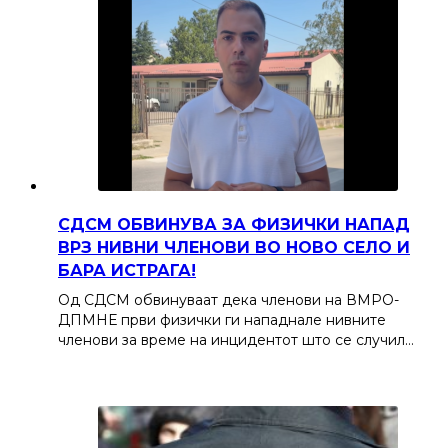
СДСМ ОБВИНУВА ЗА ФИЗИЧКИ НАПАД
ВРЗ НИВНИ ЧЛЕНОВИ ВО НОВО СЕЛО И
БАРА ИСТРАГА!
Од СДСМ обвинуваат дека членови на ВМРО-
ДПМНЕ први физички ги нападнале нивните
членови за време на инцидентот што се случил…