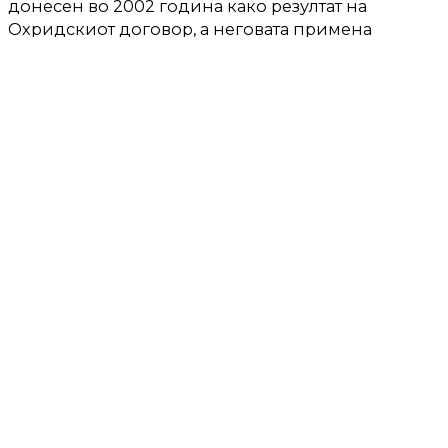
донесен во 2002 година како резултат на
Охридскиот договор, а неговата примена
започна во 2005 година.
ТЕКСТОТ ПРОДОЛЖУВА ПО РЕКЛАМАТА:
ПРОДОЛЖЕНИЕ: