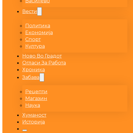
Василево
Вести
Политика
Економија
Спорт
Култура
Ново Во Градот
Огласи За Работа
Хроника
Забава
Рецепти
Магазин
Наука
Хуманост
Историја