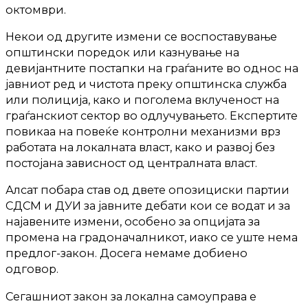
октомври.
Некои од другите измени се воспоставување
општински поредок или казнување на
девијантните постапки на граѓаните во однос на
јавниот ред и чистота преку општинска служба
или полиција, како и поголема вклученост на
граѓанскиот сектор во одлучувањето. Експертите
повикаа на повеќе контролни механизми врз
работата на локалната власт, како и развој без
постојана зависност од централната власт.
Алсат побара став од двете опозициски партии
СДСМ и ДУИ за јавните дебати кои се водат и за
најавените измени, особено за опцијата за
промена на градоначалникот, иако се уште нема
предлог-закон. Досега немаме добиено
одговор.
Сегашниот закон за локална самоуправа е