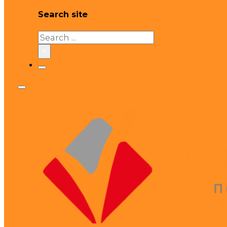
Search site
Search
×