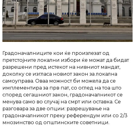
Градоначалниците кои ќе произлезат од
претстојните локални избори ќе можат да бидат
разрешени пред истекот на нивниот мандат,
доколку се изгласа новиот закон за локална
самоуправа. Оваа можност би можела да се
имплементира за прв пат, со оглед на тоа што
според сегашниот закон, градоначалникот се
менува само во случај на смрт или оставка. Се
разговара за две опции: разрешување на
градоначалникот преку референдум или со 2/3
мнозинство од општинските советници.