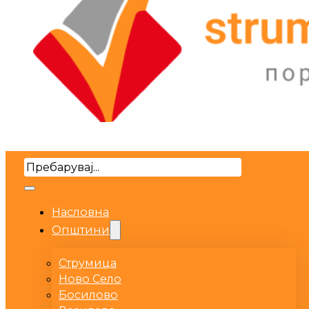
Search
Насловна
Општини
Струмица
Ново Село
Босилово