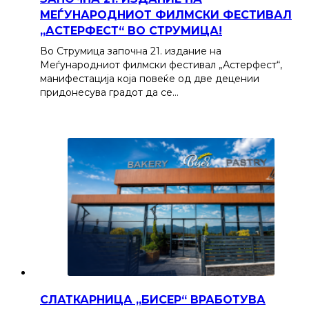
МЕЃУНАРОДНИОТ ФИЛМСКИ ФЕСТИВАЛ
„АСТЕРФЕСТ“ ВО СТРУМИЦА!
Во Струмица започна 21. издание на
Меѓународниот филмски фестивал „Астерфест“,
манифестација која повеќе од две децении
придонесува градот да се…
СЛАТКАРНИЦА „БИСЕР“ ВРАБОТУВА