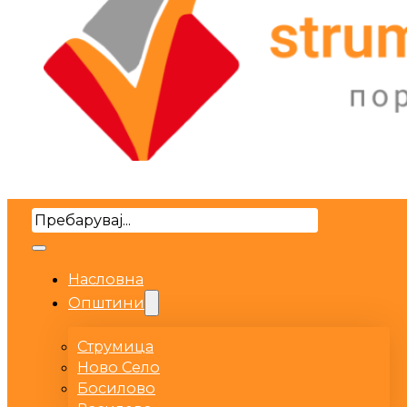
Search
Насловна
Општини
Струмица
Ново Село
Босилово