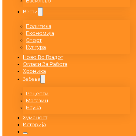
Василево
Вести
Политика
Економија
Спорт
Култура
Ново Во Градот
Огласи За Работа
Хроника
Забава
Рецепти
Магазин
Наука
Хуманост
Историја