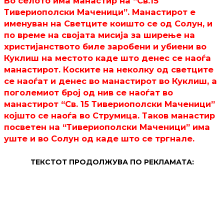
Во селото има манастир на “Св.15
Тивериополски Маченици”. Манастирот е
именуван на Светците коишто се од Солун, и
по време на својата мисија за ширење на
христијанството биле заробени и убиени во
Куклиш на местото каде што денес се наоѓа
манастирот. Коските на неколку од светците
се наоѓат и денес во манастирот во Куклиш, а
поголемиот број од нив се наоѓат во
манастирот “Св. 15 Тивериополски Маченици”
којшто се наоѓа во Струмица. Таков манастир
посветен на “Тивериополски Маченици” има
уште и во Солун од каде што се тргнале.
ТЕКСТОТ ПРОДОЛЖУВА ПО РЕКЛАМАТА: