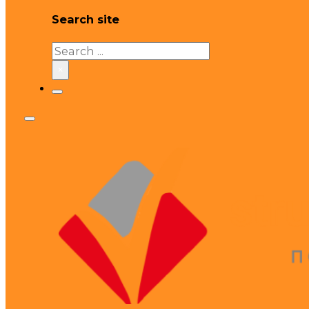
Search site
Search
×