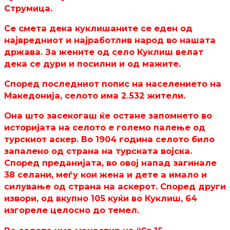
Струмица.
Се смета дека куклишаните се еден од
највредниот и најработлив народ во нашата
држава. За жените од село Куклиш велат
дека се дури и посилни и од мажите.
Според последниот попис на населението на
Македонија, селото има 2.532 жители.
Она што засекогаш ќе остане запомнето во
историјата на селото е големо палење од
турскиот аскер. Во 1904 година селото било
запалено од страна на турската војска.
Според преданијата, во овој напад загинале
38 селани, меѓу кои жена и дете а имало и
силување од страна на аскерот. Според други
извори, од вкупно 105 куќи во Куклиш, 64
изгореле целосно до темел.