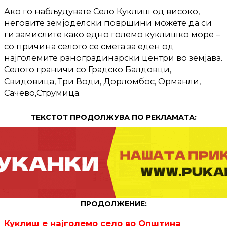
Ако го набљудувате Село Куклиш од високо,
неговите земјоделски површини можете да си
ги замислите како едно големо куклишко море –
со причина селото се смета за еден од
најголемите раноградинарски центри во земјава.
Селото граничи со Градско Балдовци,
Свидовица, Три Води, Дорломбос, Орманли,
Сачево,Струмица.
ТЕКСТОТ ПРОДОЛЖУВА ПО РЕКЛАМАТА:
ПРОДОЛЖЕНИЕ:
Куклиш е најголемо село во Општина