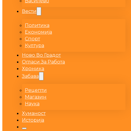
Василево
Вести
Политика
Економија
Спорт
Култура
Ново Во Градот
Огласи За Работа
Хроника
Забава
Рецепти
Магазин
Наука
Хуманост
Историја