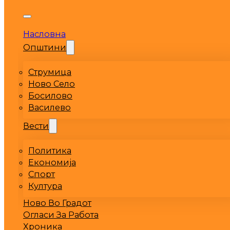
Насловна
Општини
Струмица
Ново Село
Босилово
Василево
Вести
Политика
Економија
Спорт
Култура
Ново Во Градот
Огласи За Работа
Хроника