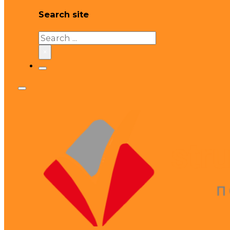
Search site
Search
×