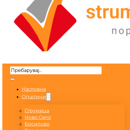
Search
Насловна
Општини
Струмица
Ново Село
Босилово