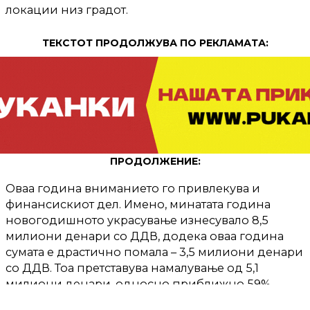
локации низ градот.
ТЕКСТОТ ПРОДОЛЖУВА ПО РЕКЛАМАТА:
ПРОДОЛЖЕНИЕ:
Оваа година вниманието го привлекува и
финансискиот дел. Имено, минатата година
новогодишното украсување изнесувало 8,5
милиони денари со ДДВ, додека оваа година
сумата е драстично помала – 3,5 милиони денари
со ДДВ. Тоа претставува намалување од 5,1
милиони денари, односно приближно 59%
пониска цена во однос на лани.