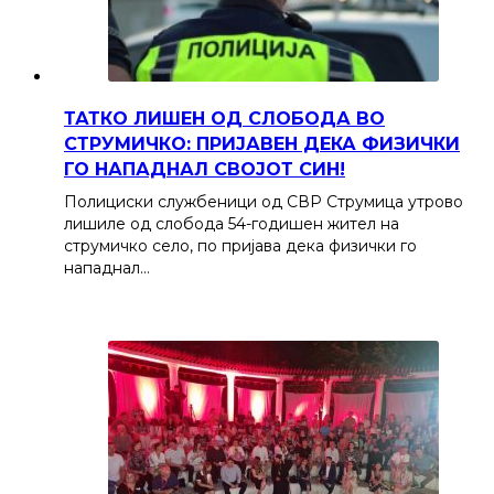
ТАТКО ЛИШЕН ОД СЛОБОДА ВО
СТРУМИЧКО: ПРИЈАВЕН ДЕКА ФИЗИЧКИ
ГО НАПАДНАЛ СВОЈОТ СИН!
Полициски службеници од СВР Струмица утрово
лишиле од слобода 54-годишен жител на
струмичко село, по пријава дека физички го
нападнал…