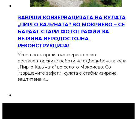
ЗАВРШИ КОНЗЕРВАЦИЈАТА НА КУЛАТА
„ПИРГО КАЉ’НАТА“ ВО МОКРИЕВО – СЕ
БАРААТ СТАРИ ФОТОГРАФИИ ЗА
НЕЈЗИНА ВЕРОДОСТОЈНА
РЕКОНСТРУКЦИЈА!
Успешно завршија конзерваторско-
реставраторските работи на одбранбената кула
„Пирго Каљ'ната“ во селото Мокриево. Со
извршените зафати, кулата е стабилизирана,
заштитена и…
Струмица Денес © 2024