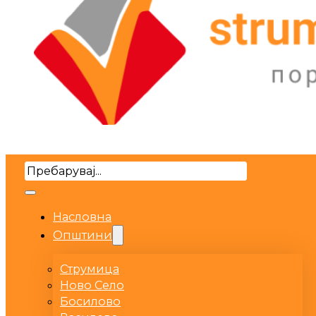
Search
Насловна
Општини
Струмица
Ново Село
Босилово