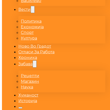
Василево
Вести
Политика
Економија
Спорт
Култура
Ново Во Градот
Огласи За Работа
Хроника
Забава
Рецепти
Магазин
Наука
Хуманост
Историја