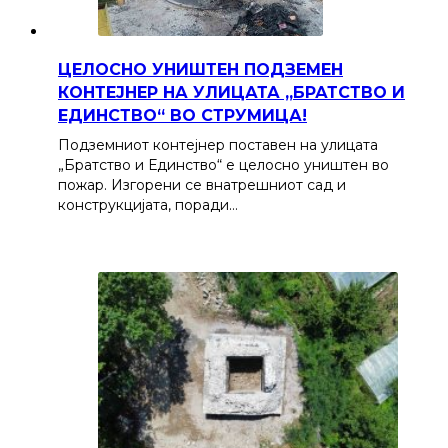
ЦЕЛОСНО УНИШТЕН ПОДЗЕМЕН
КОНТЕЈНЕР НА УЛИЦАТА „БРАТСТВО И
ЕДИНСТВО“ ВО СТРУМИЦА!
Подземниот контејнер поставен на улицата
„Братство и Единство“ е целосно уништен во
пожар. Изгорени се внатрешниот сад и
конструкцијата, поради…