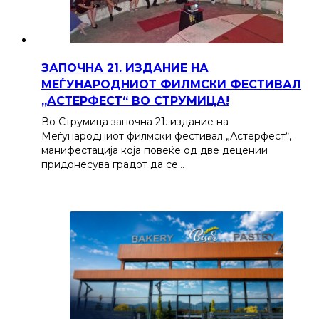
ЗАПОЧНА 21. ИЗДАНИЕ НА
МЕЃУНАРОДНИОТ ФИЛМСКИ ФЕСТИВАЛ
„АСТЕРФЕСТ“ ВО СТРУМИЦА!
Во Струмица започна 21. издание на
Меѓународниот филмски фестивал „Астерфест“,
манифестација која повеќе од две децении
придонесува градот да се…