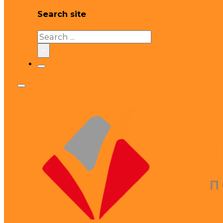
Search site
Search
×