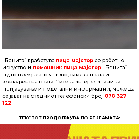
„Бонита“ вработува
пица мајстор
со работно
искуство и
помошник пица мајстор
. „Бонита“
нуди прекрасни услови, тимска плата и
конкурентна плата. Сите заинтересирани за
пријавување и подетални информации, може да
се јават на следниот телефонски број:
078 327
122
ТЕКСТОТ ПРОДОЛЖУВА ПО РЕКЛАМАТА: