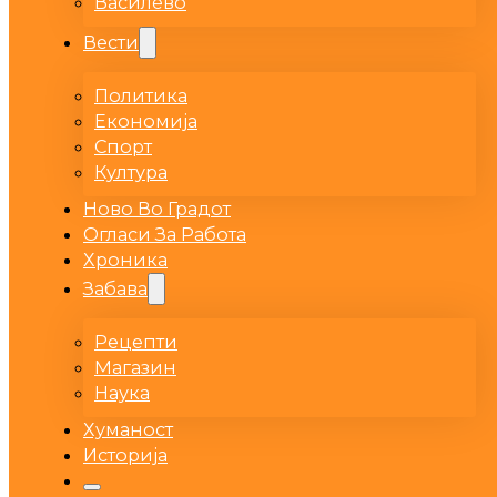
Василево
Вести
Политика
Економија
Спорт
Култура
Ново Во Градот
Огласи За Работа
Хроника
Забава
Рецепти
Магазин
Наука
Хуманост
Историја