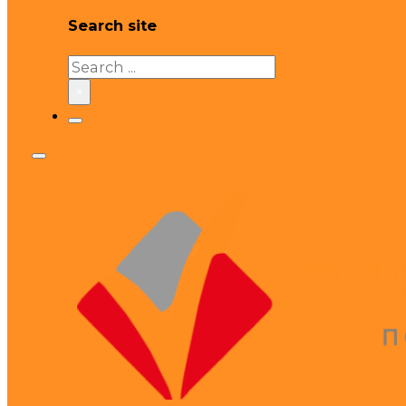
Search site
Search
×