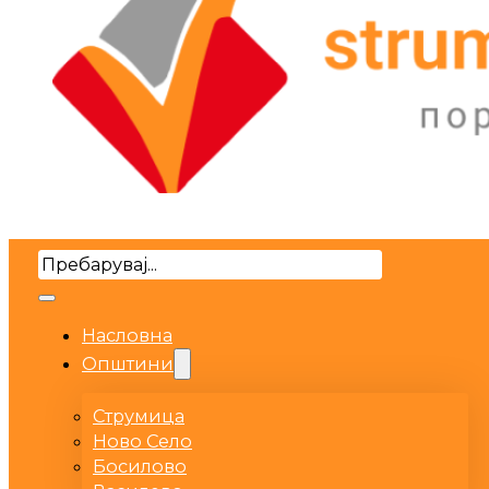
Search
Насловна
Општини
Струмица
Ново Село
Босилово