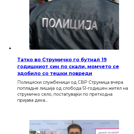
Татко во Струмичко го бутнал 19
годишниот син по скали, момчето се
здобило со тешки повреди
Полициски службеници од СВР Струмица вчера
попладне лишија од слобода 51-годишен жител на
струмичко село, постапувајќи по претходна
пријава дека…