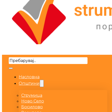
Search
Насловна
Општини
Струмица
Ново Село
Босилово