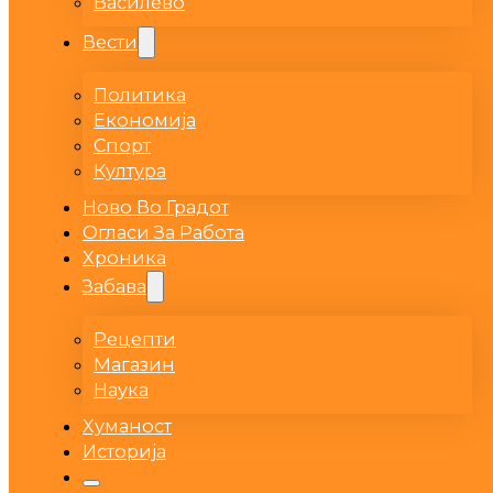
Василево
Вести
Политика
Економија
Спорт
Култура
Ново Во Градот
Огласи За Работа
Хроника
Забава
Рецепти
Магазин
Наука
Хуманост
Историја