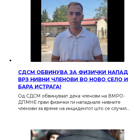
СДСМ ОБВИНУВА ЗА ФИЗИЧКИ НАПАД
ВРЗ НИВНИ ЧЛЕНОВИ ВО НОВО СЕЛО И
БАРА ИСТРАГА!
Од СДСМ обвинуваат дека членови на ВМРО-
ДПМНЕ први физички ги нападнале нивните
членови за време на инцидентот што се случил…