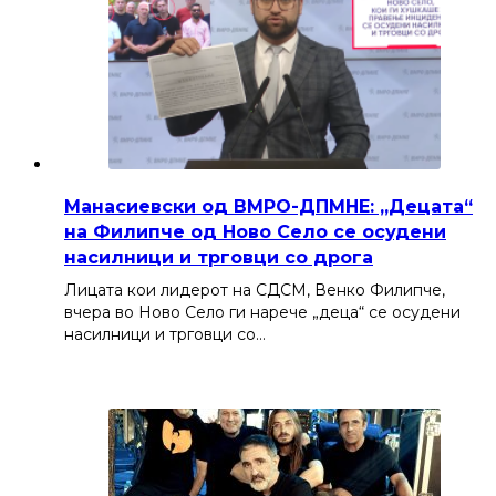
Манасиевски од ВМРО-ДПМНЕ: „Децата“
на Филипче од Ново Село се осудени
насилници и трговци со дрога
Лицата кои лидерот на СДСМ, Венко Филипче,
вчера во Ново Село ги нарече „деца“ се осудени
насилници и трговци со…