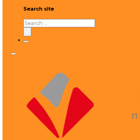
Search site
Search
×