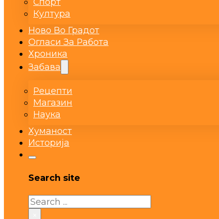
Спорт
Култура
Ново Во Градот
Огласи За Работа
Хроника
Забава
Рецепти
Магазин
Наука
Хуманост
Историја
Search site
Search
×