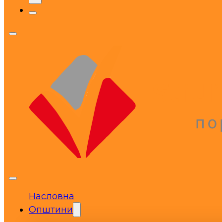
Насловна
Општини