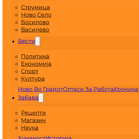
Струмица
Ново Село
Босилово
Василево
Вести
Политика
Економија
Спорт
Култура
Ново Во Градот
Огласи За Работа
Хроника
Забава
Рецепти
Магазин
Наука
Хуманост
Историја