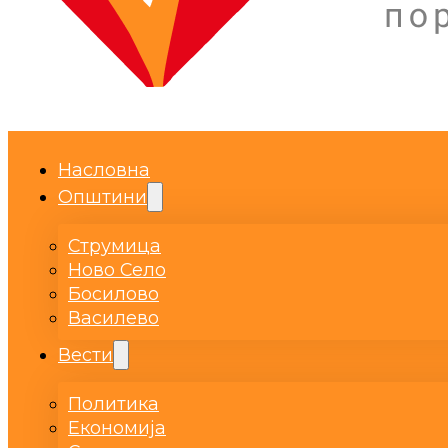
Насловна
Општини
Струмица
Ново Село
Босилово
Василево
Вести
Политика
Економија