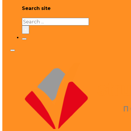
Search site
Search
×