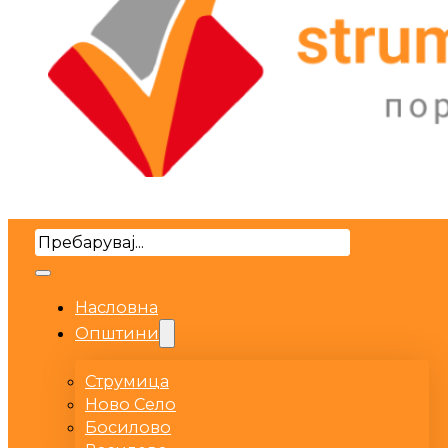
Search
Насловна
Општини
Струмица
Ново Село
Босилово