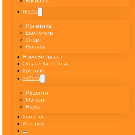
Василево
Вести
Политика
Економија
Спорт
Култура
Ново Во Градот
Огласи За Работа
Хроника
Забава
Рецепти
Магазин
Наука
Хуманост
Историја