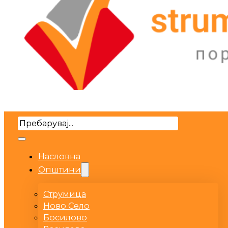
Search
Насловна
Општини
Струмица
Ново Село
Босилово