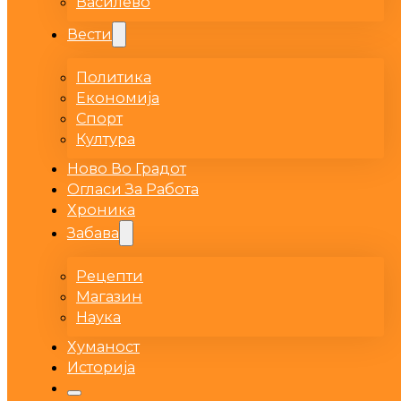
Василево
Вести
Политика
Економија
Спорт
Култура
Ново Во Градот
Огласи За Работа
Хроника
Забава
Рецепти
Магазин
Наука
Хуманост
Историја