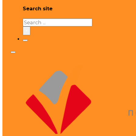
Search site
Search
×