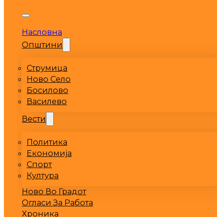
Насловна
Општини
Струмица
Ново Село
Босилово
Василево
Вести
Политика
Економија
Спорт
Култура
Ново Во Градот
Огласи За Работа
Хроника