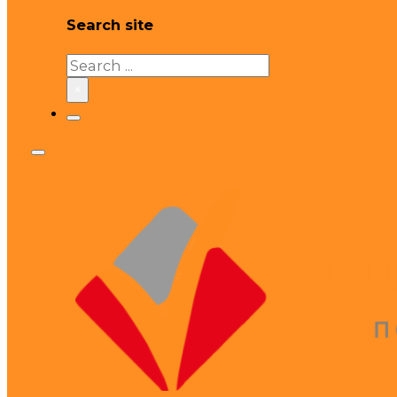
Search site
Search
×