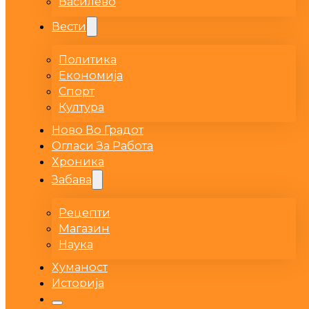
Василево
Вести
Политика
Економија
Спорт
Култура
Ново Во Градот
Огласи За Работа
Хроника
Забава
Рецепти
Магазин
Наука
Хуманост
Историја