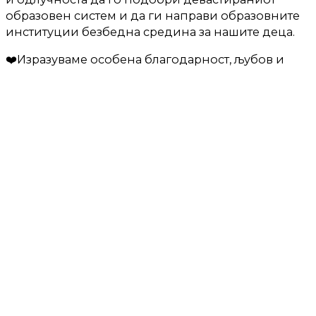
образовен систем и да ги направи образовните
институции безбедна средина за нашите деца.
❤️Изразуваме особена благодарност, љубов и
поддршка на министерката Весна Јаневска за
докрај одржаниот збор за принципиелната
заштита на нашите деца од секаков вид на
идеолошка контаминација на наставните
содржини, а со тоа и застанување на патот на
идејата за претворањето на училиштата во
центри за индоктринација.
📌Никулците на родовата идеологија како
кукавички јајца беа подметнати во
образованието и законодавството од Мила
Царовска, истакнат родов активист и најголемата
трагедија во МОН, која за жал од претходната
влада беше поставена за министер во два клучни
ресори, меѓу кои и образованието.