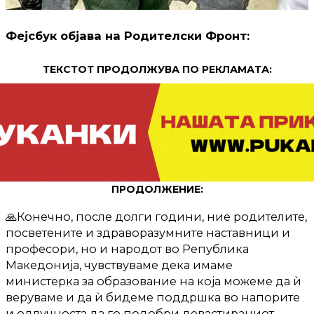
Фејсбук објава на Родителски Фронт:
ТЕКСТОТ ПРОДОЛЖУВА ПО РЕКЛАМАТА:
ПРОДОЛЖЕНИЕ:
🙏Конечно, после долги години, ние родителите,
посветените и здраворазумните наставници и
професори, но и народот во Република
Македонија, чувствуваме дека имаме
министерка за образование на која можеме да ѝ
веруваме и да ѝ бидеме поддршка во напорите
и одлучноста да го подобри девастираниот