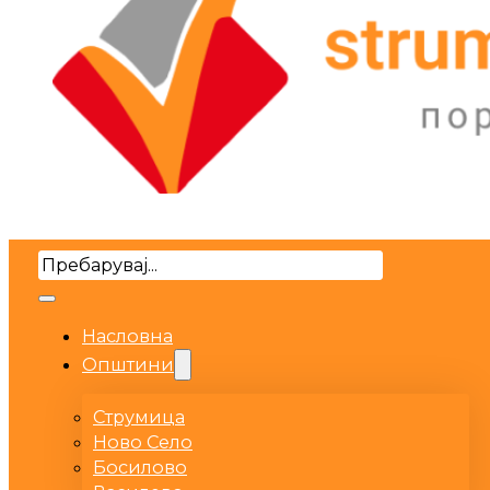
Search
Насловна
Општини
Струмица
Ново Село
Босилово