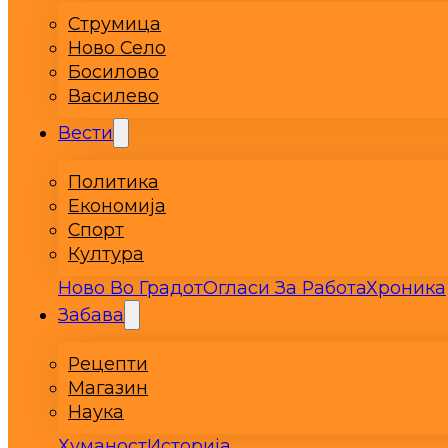
Струмица
Ново Село
Босилово
Василево
Вести
Политика
Економија
Спорт
Култура
Ново Во Градот
Огласи За Работа
Хроника
Забава
Рецепти
Магазин
Наука
Хуманост
Историја