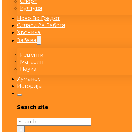
Спорт
Култура
Ново Во Градот
Огласи За Работа
Хроника
Забава
Рецепти
Магазин
Наука
Хуманост
Историја
Search site
Search
×