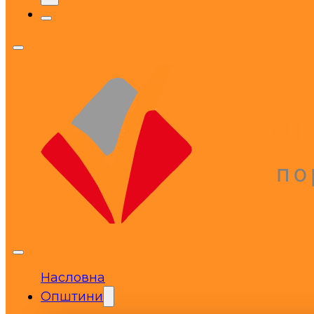
Насловна
Општини