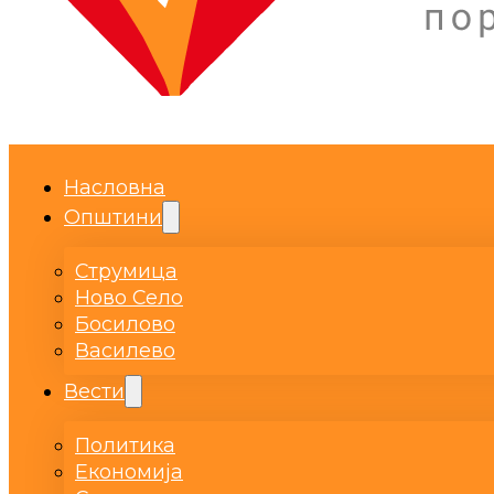
Насловна
Општини
Струмица
Ново Село
Босилово
Василево
Вести
Политика
Економија