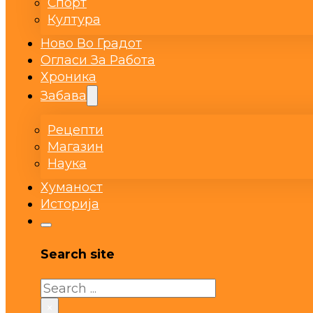
Спорт
Култура
Ново Во Градот
Огласи За Работа
Хроника
Забава
Рецепти
Магазин
Наука
Хуманост
Историја
Search site
Search
×