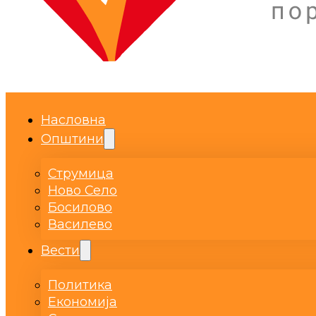
Насловна
Општини
Струмица
Ново Село
Босилово
Василево
Вести
Политика
Економија