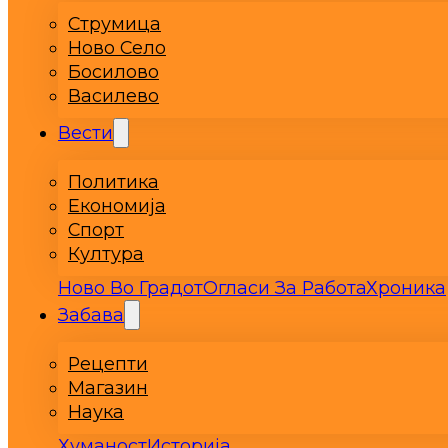
Струмица
Ново Село
Босилово
Василево
Вести
Политика
Економија
Спорт
Култура
Ново Во Градот
Огласи За Работа
Хроника
Забава
Рецепти
Магазин
Наука
Хуманост
Историја