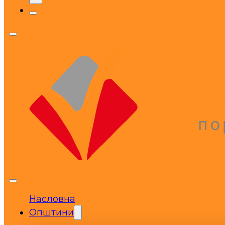
Насловна
Општини