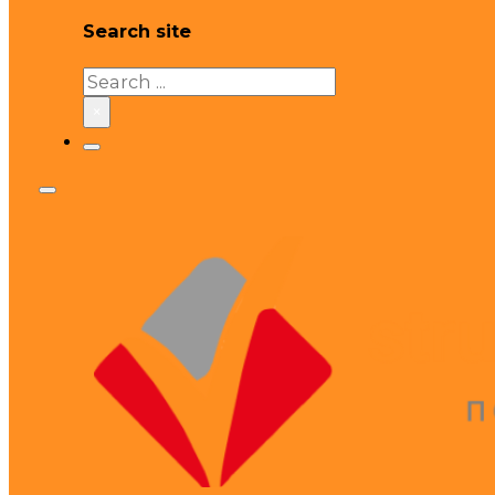
Search site
Search
×