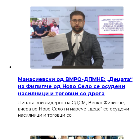
Манасиевски од ВМРО-ДПМНЕ: „Децата“
на Филипче од Ново Село се осудени
насилници и трговци со дрога
Лицата кои лидерот на СДСМ, Венко Филипче,
вчера во Ново Село ги нарече „деца“ се осудени
насилници и трговци со…