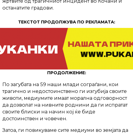
жртвите од трагичниот инцидент во Кочани и
останатите градови.
ТЕКСТОТ ПРОДОЛЖУВА ПО РЕКЛАМАТА:
ПРОДОЛЖЕНИЕ:
По загубата на 59 наши млади сограѓани, кои
трагично и недостоинствено ги изгубија своите
животи, медиумите имаат морална одговорност
да дозволат на нивните роднини да ги испратат
своите блиски на начин кој ќе биде
достоинствен и човечен.
Затоа, ги повикуваме сите медиуми во земјата да