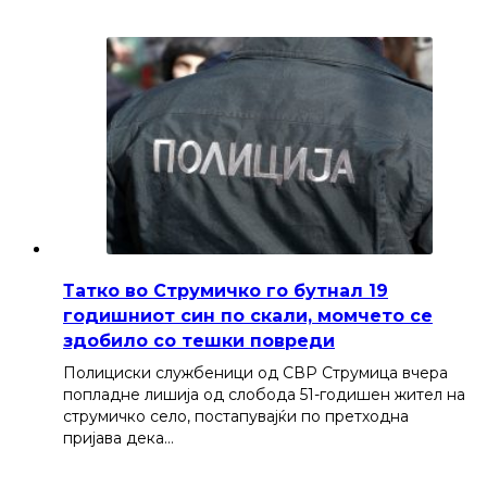
Татко во Струмичко го бутнал 19
годишниот син по скали, момчето се
здобило со тешки повреди
Полициски службеници од СВР Струмица вчера
попладне лишија од слобода 51-годишен жител на
струмичко село, постапувајќи по претходна
пријава дека…