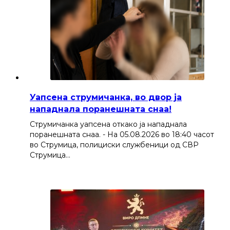
Уапсена струмичанка, во двор ја
нападнала поранешната снаа!
Струмичанка уапсена откако ја нападнала
поранешната снаа. - На 05.08.2026 во 18:40 часот
во Струмица, полициски службеници од СВР
Струмица…