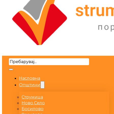
Search
Насловна
Општини
Струмица
Ново Село
Босилово