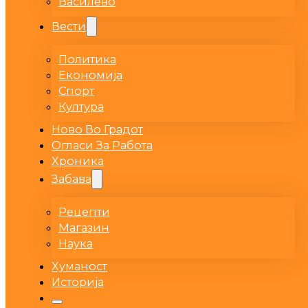
Василево
Вести
Политика
Економија
Спорт
Култура
Ново Во Градот
Огласи За Работа
Хроника
Забава
Рецепти
Магазин
Наука
Хуманост
Историја