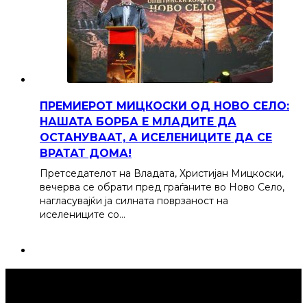
ПРЕМИЕРОТ МИЦКОСКИ ОД НОВО СЕЛО:
НАШАТА БОРБА Е МЛАДИТЕ ДА
ОСТАНУВААТ, А ИСЕЛЕНИЦИТЕ ДА СЕ
ВРАТАТ ДОМА!
Претседателот на Владата, Христијан Мицкоски,
вечерва се обрати пред граѓаните во Ново Село,
нагласувајќи ја силната поврзаност на
иселениците со…
Струмица Денес © 2024