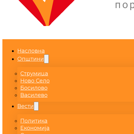
Насловна
Општини
Струмица
Ново Село
Босилово
Василево
Вести
Политика
Економија