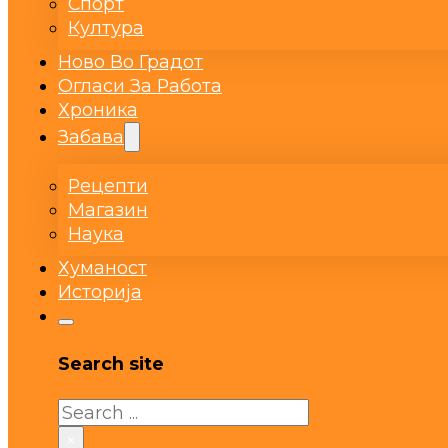
Спорт
Култура
Ново Во Градот
Огласи За Работа
Хроника
Забава
Рецепти
Магазин
Наука
Хуманост
Историја
Search site
Search
×