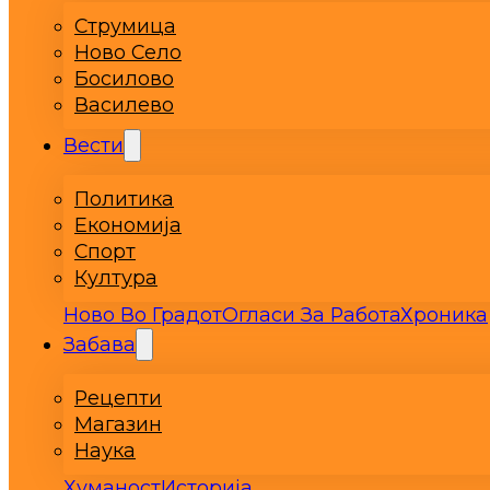
Струмица
Ново Село
Босилово
Василево
Вести
Политика
Економија
Спорт
Култура
Ново Во Градот
Огласи За Работа
Хроника
Забава
Рецепти
Магазин
Наука
Хуманост
Историја