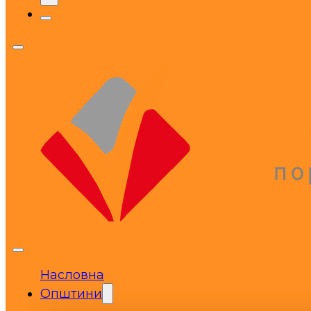
Насловна
Општини