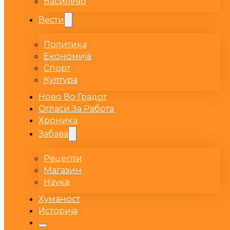
Василево
Вести
Политика
Економија
Спорт
Култура
Ново Во Градот
Огласи За Работа
Хроника
Забава
Рецепти
Магазин
Наука
Хуманост
Историја