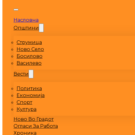
Насловна
Општини
Струмица
Ново Село
Босилово
Василево
Вести
Политика
Економија
Спорт
Култура
Ново Во Градот
Огласи За Работа
Хроника