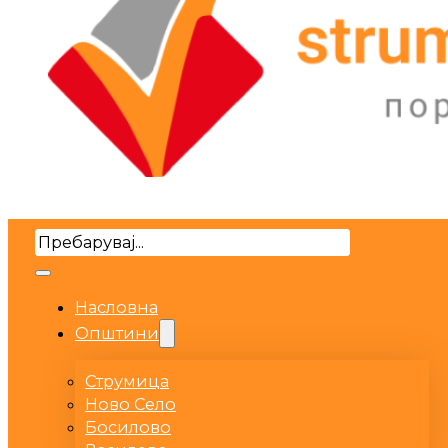
Search
Насловна
Општини
Струмица
Ново Село
Босилово