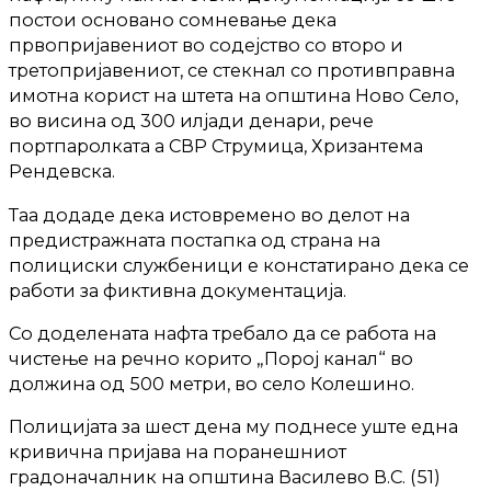
постои основано сомневање дека
првопријавениот во содејство со второ и
третопријавениот, се стекнал со противправна
имотна корист на штета на општина Ново Село,
во висина од 300 илјади денари, рече
портпаролката а СВР Струмица, Хризантема
Рендевска.
Таа додаде дека истовремено во делот на
предистражната постапка од страна на
полициски службеници е констатирано дека се
работи за фиктивна документација.
Со доделената нафта требало да се работа на
чистење на речно корито „Порој канал“ во
должина од 500 метри, во село Колешино.
Полицијата за шест дена му поднесе уште една
кривична пријава на поранешниот
градоначалник на општина Василево В.С. (51)