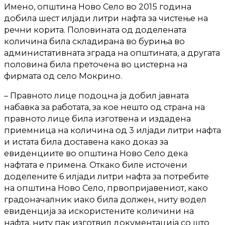
Имено, општина Ново Село во 2015 година
добила шест илјади литри нафта за чистење на
речни корита. Половината од доделената
количина била складирана во буриња во
администативната зграда на општината, а другата
половина била преточена во цистерна на
фирмата од село Мокрино.
– Правното лице подоцна ја добил јавната
набавка за работата, за кое нешто од страна на
правното лице била изготвена и издадена
приемница на количина од 3 илјади литри нафта
и истата била доставена како доказ за
евиденциите во општина Ново Село дека
нафтата е примена. Откако биле источени
доделените 6 илјади литри нафта за потребите
на општина Ново Село, првопријавениот, како
градоначалник иако била должен, ниту водел
евиденција за искористените количини на
нафта, ниту пак изготвил документација со што