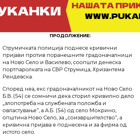
ПРОДОЛЖЕНИЕ:
Струмичката полиција поднесе кривични
пријави против поранешните градоначалници
на Ново Село и Василево, соопшти денеска
портпаролката на СВР Струмица, Хризантема
Рендевска.
Според неа, екс градоначалникот на Ново Село
Б.В. (54) се сомничи дека сторил кривилно дело
„злопотреба на службената положба и
овластување“, а А.Б. (54) од село Мокрино,
општина Ново Село, за „соизвршителство“, а
кривична пријава е поднесена и за фирма од
истото село.