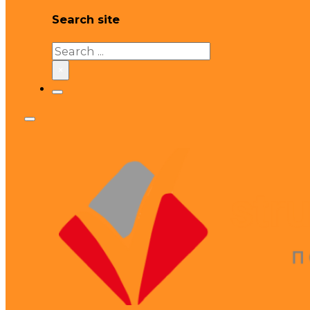
Search site
Search
×