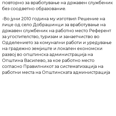
повторно за вработување на државен службеник
без соодветно образование.
-Во јуни 2010 година му изготвил Решение на
лице од село Добрашинци за вработување на
државен службеник на работно место Референт
за угостителство, туризам и занаетчиство во
Одделението за комунални работи и уредување
на градежно земјиште и локален економски
развој во општинска администрација на
Општина Василево, за кое работно место
согласно Правилникот за систематизација на
работни места на Општинската администрација
во Општина Василево било потребно
кандидатот да поседува IV степен на ССП или V
степен, информираше портпаролката
Хризантема Рендевска.
По целосното расчистување и документирање на
настанот од страна на СВР-Струмица изготвени