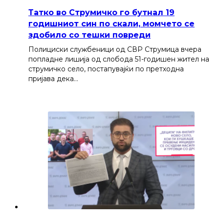
Татко во Струмичко го бутнал 19
годишниот син по скали, момчето се
здобило со тешки повреди
Полициски службеници од СВР Струмица вчера
попладне лишија од слобода 51-годишен жител на
струмичко село, постапувајќи по претходна
пријава дека…