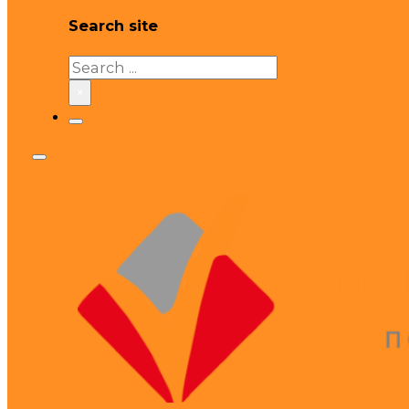
Search site
Search
×