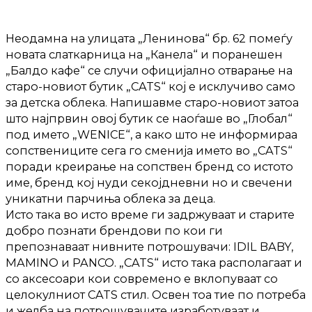
Неодамна на улицата „Ленинова“ бр. 62 помеѓу
новата слаткарница на „Канела“ и поранешен
„Балдо кафе“ се случи официјално отварање на
старо-новиот бутик „CATS“ кој е исклучиво само
за детска облека. Напишавме старо-новиот затоа
што најпрвин овој бутик се наоѓаше во „Глобал“
под името „WENICE“, а како што не информираа
сопствениците сега го сменија името во „CATS“
поради креирање на сопствен бренд со истото
име, бренд кој нуди секојдневни но и свечени
уникатни парчиња облека за деца.
Исто така во исто време ги задржуваат и старите
добро познати брендови по кои ги
препознаваат нивните потрошувачи: IDIL BABY,
MAMINO и PANCO. „CATS“ исто така располагаат и
со аксесоари кои современо е вклопуваат со
целокулниот CATS стил. Освен тоа тие по потреба
и желба на потрошувачите изработуваат и