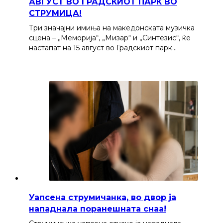
АВГУСТ ВО ГРАДСКИОТ ПАРК ВО
СТРУМИЦА!
Три значајни имиња на македонската музичка
сцена – „Меморија“, „Мизар“ и „Синтезис“, ќе
настапат на 15 август во Градскиот парк…
Уапсена струмичанка, во двор ја
нападнала поранешната снаа!