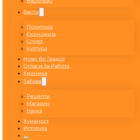
Василево
Вести
Политика
Економија
Спорт
Култура
Ново Во Градот
Огласи За Работа
Хроника
Забава
Рецепти
Магазин
Наука
Хуманост
Историја