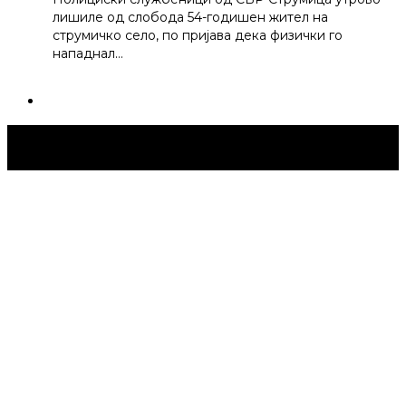
лишиле од слобода 54-годишен жител на
струмичко село, по пријава дека физички го
нападнал…
Струмица Денес © 2024