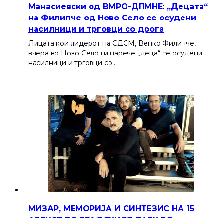
Манасиевски од ВМРО-ДПМНЕ: „Децата“
на Филипче од Ново Село се осудени
насилници и трговци со дрога
Лицата кои лидерот на СДСМ, Венко Филипче,
вчера во Ново Село ги нарече „деца“ се осудени
насилници и трговци со…
МИЗАР, МЕМОРИЈА И СИНТЕЗИС НА 15