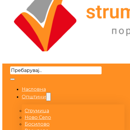
Search
Насловна
Општини
Струмица
Ново Село
Босилово