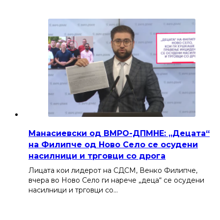
Манасиевски од ВМРО-ДПМНЕ: „Децата“
на Филипче од Ново Село се осудени
насилници и трговци со дрога
Лицата кои лидерот на СДСМ, Венко Филипче,
вчера во Ново Село ги нарече „деца“ се осудени
насилници и трговци со…