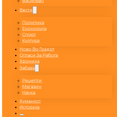
Василево
Вести
Политика
Економија
Спорт
Култура
Ново Во Градот
Огласи За Работа
Хроника
Забава
Рецепти
Магазин
Наука
Хуманост
Историја