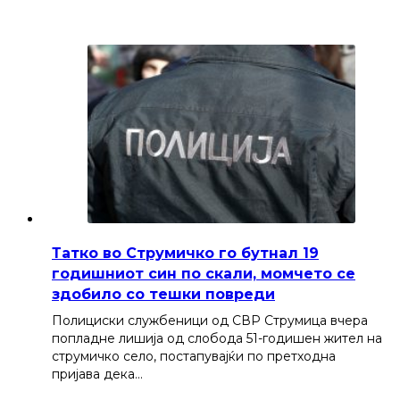
Татко во Струмичко го бутнал 19
годишниот син по скали, момчето се
здобило со тешки повреди
Полициски службеници од СВР Струмица вчера
попладне лишија од слобода 51-годишен жител на
струмичко село, постапувајќи по претходна
пријава дека…