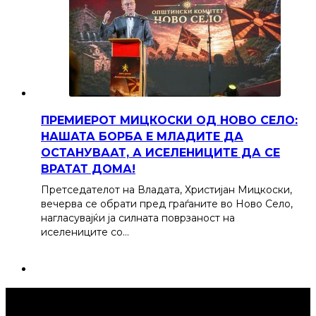
ПРЕМИЕРОТ МИЦКОСКИ ОД НОВО СЕЛО:
НАШАТА БОРБА Е МЛАДИТЕ ДА
ОСТАНУВААТ, А ИСЕЛЕНИЦИТЕ ДА СЕ
ВРАТАТ ДОМА!
Претседателот на Владата, Христијан Мицкоски,
вечерва се обрати пред граѓаните во Ново Село,
нагласувајќи ја силната поврзаност на
иселениците со…
Струмица Денес © 2024