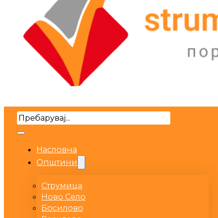
Search
Насловна
Општини
Струмица
Ново Село
Босилово