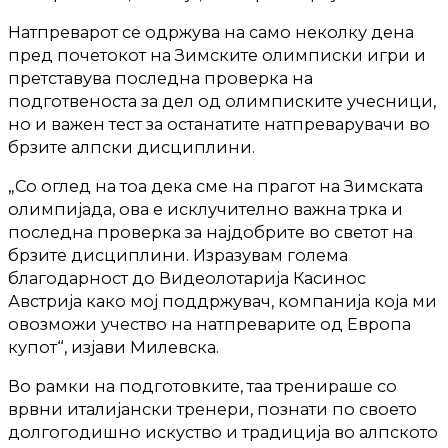
Натпреварот се одржува на само неколку дена
пред почетокот на Зимските олимписки игри и
претставува последна проверка на
подготвеноста за дел од олимписките учесници,
но и важен тест за останатите натпреварувачи во
брзите алпски дисциплини.
„Со оглед на тоа дека сме на прагот на Зимската
олимпијада, ова е исклучително важна трка и
последна проверка за најдобрите во светот на
брзите дисциплини. Изразувам голема
благодарност до Видеолотарија Касинос
Австрија како мој поддржувач, компанија која ми
овозможи учество на натпреварите од Европа
купот“, изјави Милевска.
Во рамки на подготовките, таа тренираше со
врвни италијански тренери, познати по своето
долгогодишно искуство и традиција во алпското