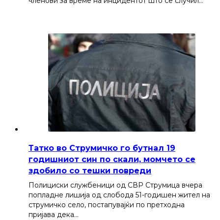
членови за време на инцидентот што се случил…
Татко во Струмичко го бутнал 19
годишниот син по скали, момчето се
здобило со тешки повреди
Полициски службеници од СВР Струмица вчера
попладне лишија од слобода 51-годишен жител на
струмичко село, постапувајќи по претходна
пријава дека…