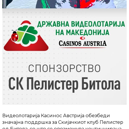
Видеолотарија Касинос Австрија обезбеди
значајна поддршка за Скијачкиот клуб Пелистер
од Битола, со што се овозможува континуирана