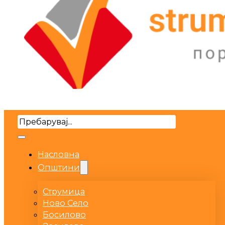
Search
Насловна
Општини
Струмица
Ново Село
Босилово