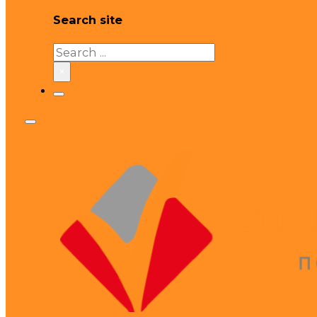
Search site
Search
×