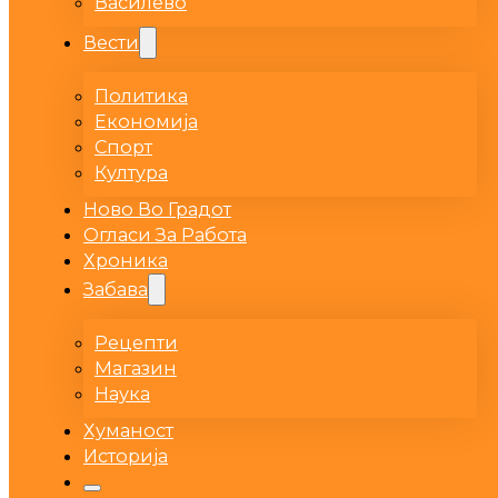
Василево
Вести
Политика
Економија
Спорт
Култура
Ново Во Градот
Огласи За Работа
Хроника
Забава
Рецепти
Магазин
Наука
Хуманост
Историја