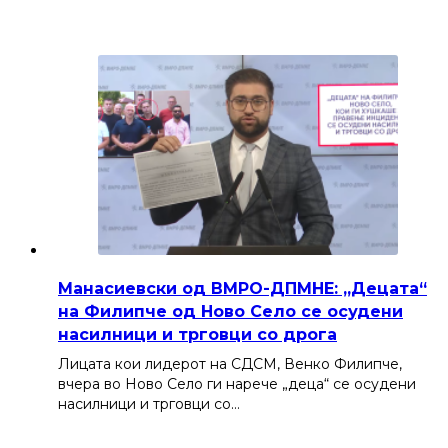
Манасиевски од ВМРО-ДПМНЕ: „Децата“
на Филипче од Ново Село се осудени
насилници и трговци со дрога
Лицата кои лидерот на СДСМ, Венко Филипче,
вчера во Ново Село ги нарече „деца“ се осудени
насилници и трговци со…