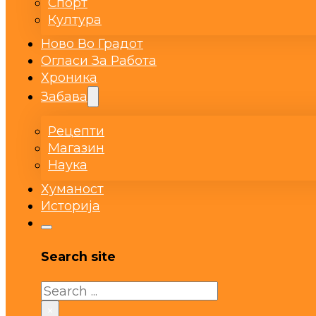
Спорт
Култура
Ново Во Градот
Огласи За Работа
Хроника
Забава
Рецепти
Магазин
Наука
Хуманост
Историја
Search site
Search
×