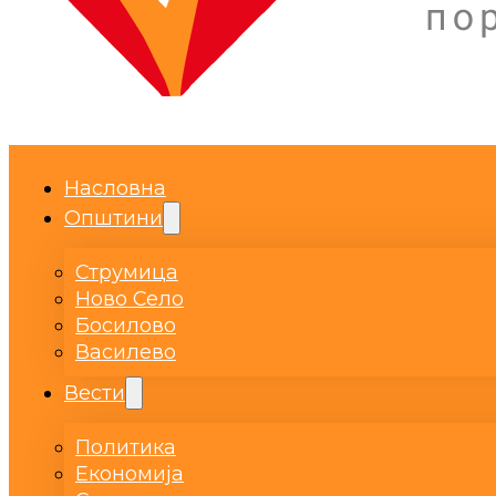
Насловна
Општини
Струмица
Ново Село
Босилово
Василево
Вести
Политика
Економија