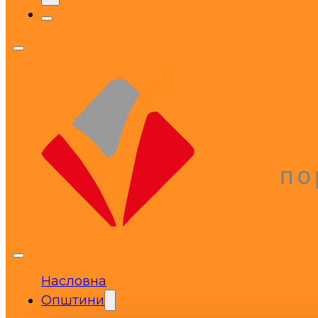
Насловна
Општини