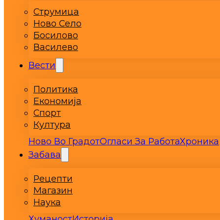
Струмица
Ново Село
Босилово
Василево
Вести
Политика
Економија
Спорт
Култура
Ново Во Градот
Огласи За Работа
Хроника
Забава
Рецепти
Магазин
Наука
Хуманост
Историја