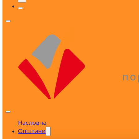
Насловна
Општини