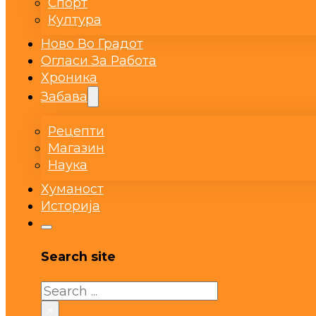
Спорт
Култура
Ново Во Градот
Огласи За Работа
Хроника
Забава
Рецепти
Магазин
Наука
Хуманост
Историја
Search site
Search
×