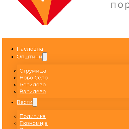
Насловна
Општини
Струмица
Ново Село
Босилово
Василево
Вести
Политика
Економија