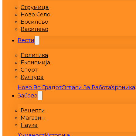
Струмица
Ново Село
Босилово
Василево
Вести
Политика
Економија
Спорт
Култура
Ново Во Градот
Огласи За Работа
Хроника
Забава
Рецепти
Магазин
Наука
Хуманост
Историја