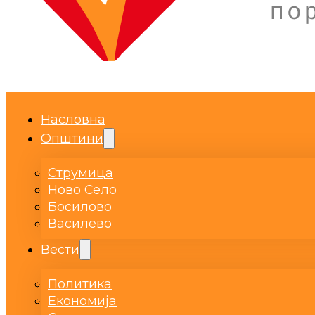
Насловна
Општини
Струмица
Ново Село
Босилово
Василево
Вести
Политика
Економија