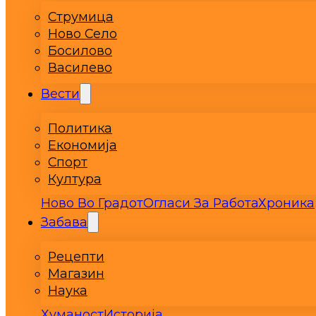
Струмица
Ново Село
Босилово
Василево
Вести
Политика
Економија
Спорт
Култура
Ново Во Градот
Огласи За Работа
Хроника
Забава
Рецепти
Магазин
Наука
Хуманост
Историја