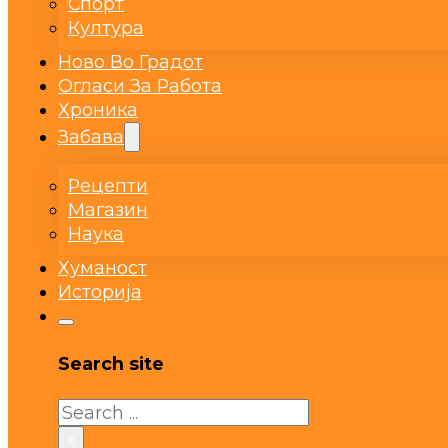
Спорт
Култура
Ново Во Градот
Огласи За Работа
Хроника
Забава
Рецепти
Магазин
Наука
Хуманост
Историја
Search site
Search
×