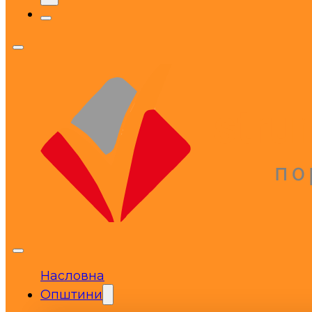
Насловна
Општини