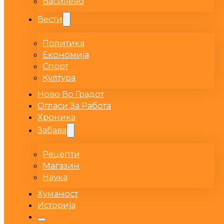
Василево
Вести
Политика
Економија
Спорт
Култура
Ново Во Градот
Огласи За Работа
Хроника
Забава
Рецепти
Магазин
Наука
Хуманост
Историја