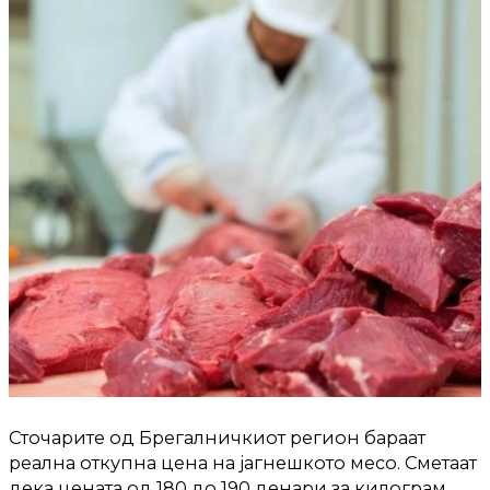
Сточарите од Брегалничкиот регион бараат
реална откупна цена на јагнешкото месо. Сметаат
дека цената од 180 до 190 денари за килограм