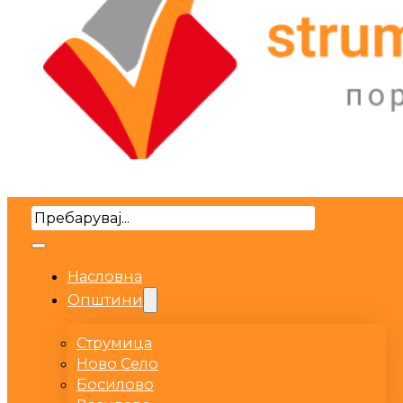
Search
Насловна
Општини
Струмица
Ново Село
Босилово