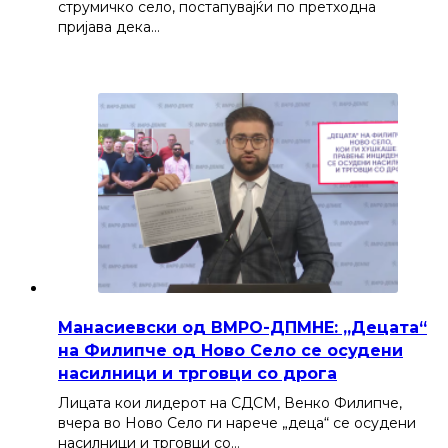
струмичко село, постапувајќи по претходна
пријава дека…
Манасиевски од ВМРО-ДПМНЕ: „Децата“
на Филипче од Ново Село се осудени
насилници и трговци со дрога
Лицата кои лидерот на СДСМ, Венко Филипче,
вчера во Ново Село ги нарече „деца“ се осудени
насилници и трговци со…