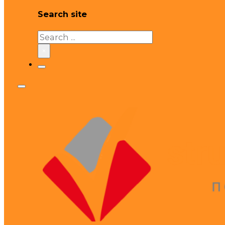
Search site
Search
×