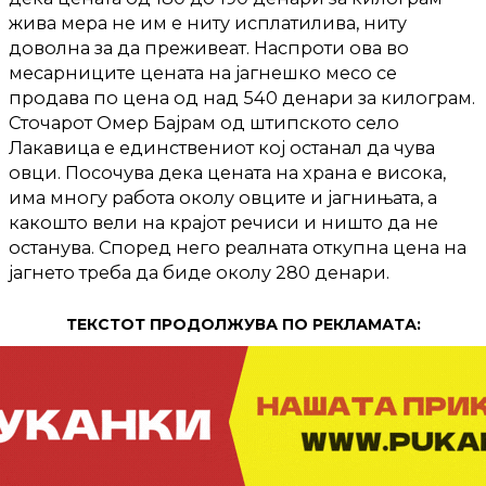
жива мера не им е ниту исплатилива, ниту
доволна за да преживеат. Наспроти ова во
месарниците цената на јагнешко месо се
продава по цена од над 540 денари за килограм.
Сточарот Омер Бајрам од штипското село
Лакавица е единствениот кој останал да чува
овци. Посочува дека цената на храна е висока,
има многу работа околу овците и јагнињата, а
какошто вели на крајот речиси и ништо да не
останува. Според него реалната откупна цена на
јагнето треба да биде околу 280 денари.
ТЕКСТОТ ПРОДОЛЖУВА ПО РЕКЛАМАТА: