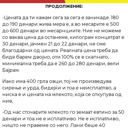
ПРОДОЛЖЕНИЕ:
-Цената да ти кажам сега за сега е заникаде. 180
до 190 денари жива мера е, а во месарите е 500
до 600 денари во месарнциите. Ние не можеме
со ваква цена да останеме, килограм концетрат е
30 денари, јачмен 21 до 22 денари, не сме
благодарни од цената. Реалната цена треба да
биде барем двојно, оти 100% се е скапнато,
минимална треба да е 260 до 280 денари, вели
Бајрам.
Иако има 400 грла овци, тој не произведува
сирење и урда, бидејќи и тоа е неисплатлво, а
ниска е и цената на млекото, која се откупува од
нив,
-Од нас сточарите млекото го земаат евтино за 50
денари и тоа не е исплатливо. Не е исплатливо,
ништо не правеме со него. Лани беше 40