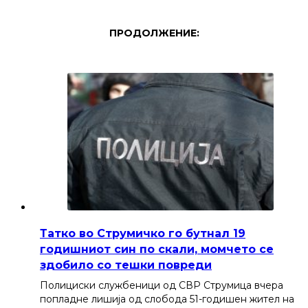
ПРОДОЛЖЕНИЕ:
Татко во Струмичко го бутнал 19
годишниот син по скали, момчето се
здобило со тешки повреди
Полициски службеници од СВР Струмица вчера
попладне лишија од слобода 51-годишен жител на