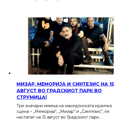
МИЗАР, МЕМОРИЈА И СИНТЕЗИС НА 15
АВГУСТ ВО ГРАДСКИОТ ПАРК ВО
СТРУМИЦА!
Три значајни имиња на македонската музичка
сцена – „Меморија“, „Мизар“ и „Синтезис“, ќе
настапат на 15 август во Градскиот парк…