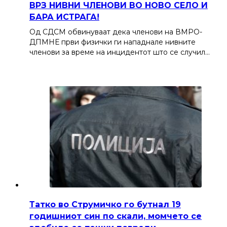
ВРЗ НИВНИ ЧЛЕНОВИ ВО НОВО СЕЛО И
БАРА ИСТРАГА!
Од СДСМ обвинуваат дека членови на ВМРО-
ДПМНЕ први физички ги нападнале нивните
членови за време на инцидентот што се случил…
Татко во Струмичко го бутнал 19
годишниот син по скали, момчето се