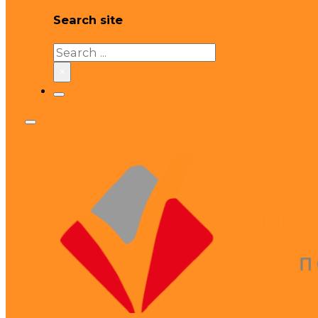
Search site
Search
×