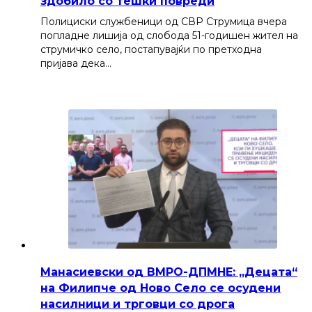
здобило со тешки повреди
Полициски службеници од СВР Струмица вчера
попладне лишија од слобода 51-годишен жител на
струмичко село, постапувајќи по претходна
пријава дека…
Манасиевски од ВМРО-ДПМНЕ: „Децата“
на Филипче од Ново Село се осудени
насилници и трговци со дрога