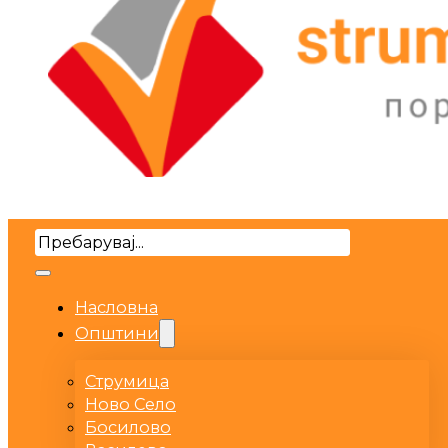
Search
Насловна
Општини
Струмица
Ново Село
Босилово