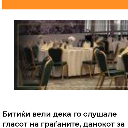
Битиќи вели дека го слушале
гласот на граѓаните, данокот за