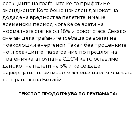
реакциите на граѓаните ќе го прифатиме
амандманот. Кога беше намален данокот на
додадена вредност за пелетите, имаше
временски период кога ќе се врати на
нормалната стапка од 18% и рокот стаса. Секако
сметам дека граѓаните треба да се вратат на
поеколошки енергенси. Такви беа проценките,
но и реакциите, па затоа ние по предлог на
пратеничката група на СДСМ ќе го оставиме
данокот на пелети на 5% и ќе се даде
најверојатно позитивно мислење на комисиската
расправа, кажа Битиќи.
ТЕКСТОТ ПРОДОЛЖУВА ПО РЕКЛАМАТА: