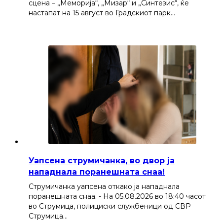
сцена – „Меморија“, „Мизар“ и „Синтезис“, ќе
настапат на 15 август во Градскиот парк…
Уапсена струмичанка, во двор ја
нападнала поранешната снаа!
Струмичанка уапсена откако ја нападнала
поранешната снаа. - На 05.08.2026 во 18:40 часот
во Струмица, полициски службеници од СВР
Струмица…