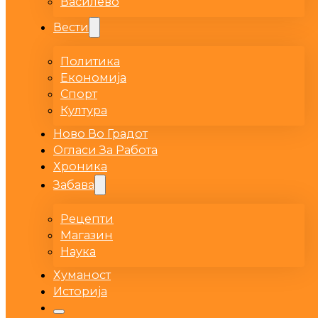
Василево
Вести
Политика
Економија
Спорт
Култура
Ново Во Градот
Огласи За Работа
Хроника
Забава
Рецепти
Магазин
Наука
Хуманост
Историја