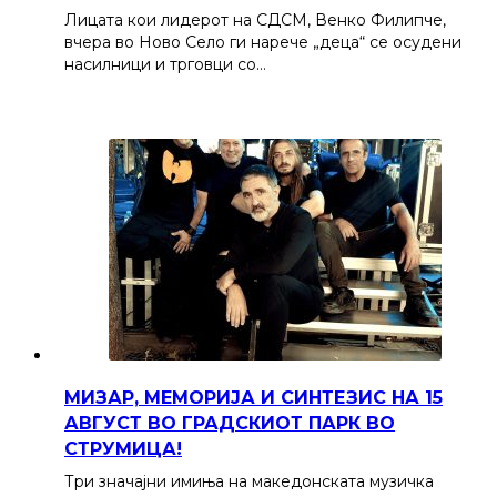
Лицата кои лидерот на СДСМ, Венко Филипче,
вчера во Ново Село ги нарече „деца“ се осудени
насилници и трговци со…
МИЗАР, МЕМОРИЈА И СИНТЕЗИС НА 15
АВГУСТ ВО ГРАДСКИОТ ПАРК ВО
СТРУМИЦА!
Три значајни имиња на македонската музичка