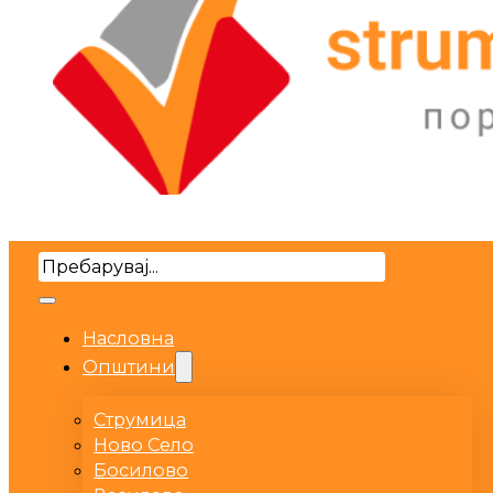
Search
Насловна
Општини
Струмица
Ново Село
Босилово