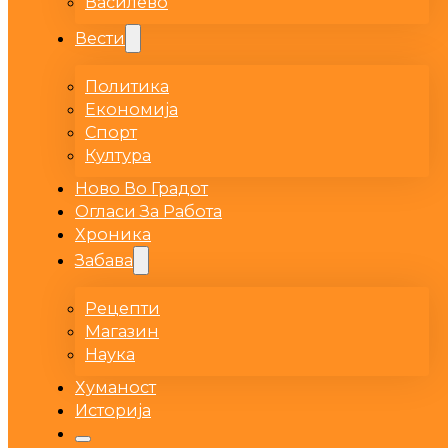
Василево
Вести
Политика
Економија
Спорт
Култура
Ново Во Градот
Огласи За Работа
Хроника
Забава
Рецепти
Магазин
Наука
Хуманост
Историја