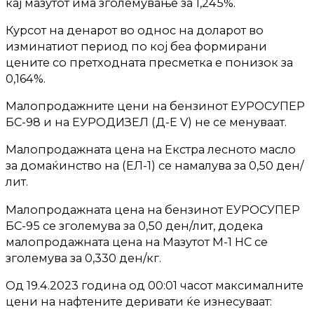
кај мазутот има зголемување за 1,245%.
Курсот на денарот во однос на доларот во
изминатиот период по кој беа формирани
цените со претходната пресметка е понизок за
0,164%.
Малопродажните цени на бензинот ЕУРОСУПЕР
БС-98 и на ЕУРОДИЗЕЛ (Д-Е V) не се менуваат.
Малопродажната цена на Екстра лесното масло
за домаќинство на (ЕЛ-1) се намалува за 0,50 ден/
лит.
Малопродажната цена на бензинот ЕУРОСУПЕР
БС-95 се зголемува за 0,50 ден/лит, додека
малопродажната цена на Мазутот М-1 НС се
зголемува за 0,330 ден/кг.
Од 19.4.2023 година од 00:01 часот максималните
цени на нафтените деривати ќе изнесуваат: