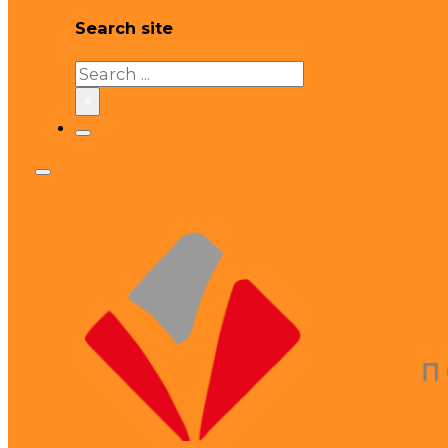
Search site
Search
×