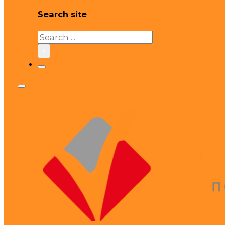
Search site
Search
×