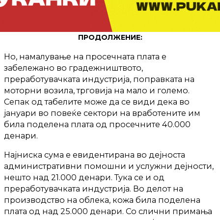
ПРОДОЛЖЕНИЕ:
Но, намалување на просечната плата е
забележано во градежништвото,
преработувачката индустрија, поправката на
моторни возила, трговија на мало и големо.
Сепак од табелите може да се види дека во
јануари во повеќе сектори на вработените им
била поделена плата од просечните 40.000
денари.
Најниска сума е евидентирана во дејноста
административни помошни и услужни дејности,
нешто над 21.000 денари. Тука се и од
преработувачката индустрија. Во делот на
производство на облека, кожа била поделена
плата од над 25.000 денари. Со слични примања