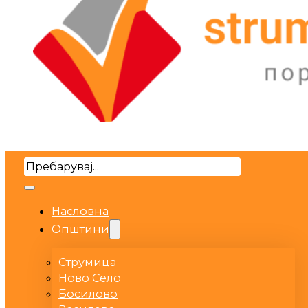
Search
Насловна
Општини
Струмица
Ново Село
Босилово