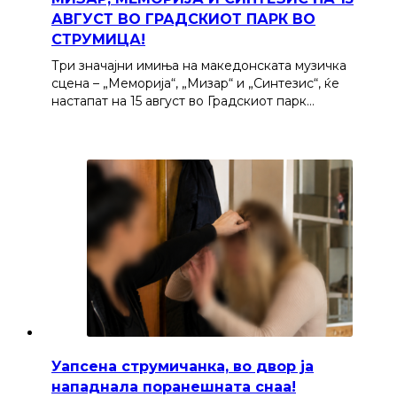
АВГУСТ ВО ГРАДСКИОТ ПАРК ВО
СТРУМИЦА!
Три значајни имиња на македонската музичка
сцена – „Меморија“, „Мизар“ и „Синтезис“, ќе
настапат на 15 август во Градскиот парк…
Уапсена струмичанка, во двор ја
нападнала поранешната снаа!