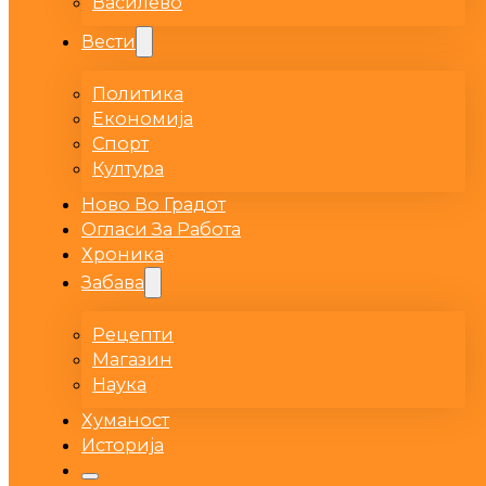
Василево
Вести
Политика
Економија
Спорт
Култура
Ново Во Градот
Огласи За Работа
Хроника
Забава
Рецепти
Магазин
Наука
Хуманост
Историја