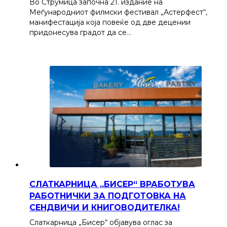
Во Струмица започна 21. издание на
Меѓународниот филмски фестивал „Астерфест“,
манифестација која повеќе од две децении
придонесува градот да се…
СЛАТКАРНИЦА „БИСЕР“ ВРАБОТУВА
РАБОТНИЧКИ ЗА ПОДГОТОВКА НА
СЕНДВИЧИ И КНИГОВОДИТЕЛКА!
Слаткарница „Бисер“ објавува оглас за