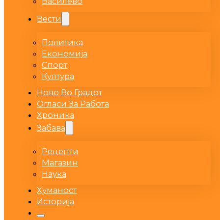
Василево
Вести
Политика
Економија
Спорт
Култура
Ново Во Градот
Огласи За Работа
Хроника
Забава
Рецепти
Магазин
Наука
Хуманост
Историја