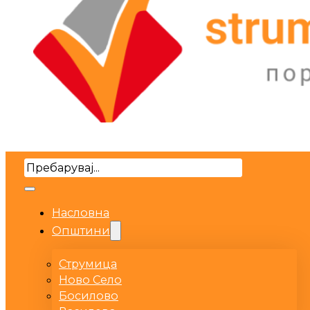
Search
Насловна
Општини
Струмица
Ново Село
Босилово