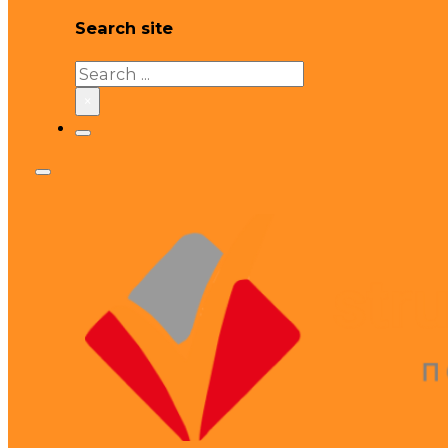
Search site
Search
×