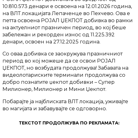
10.810.573 денари е освоена на 12.01.2026 година,
на ВЛТ локацијата Лепаченце во Пехчево. Ова е
петта освоена РОЈАЛ ЏЕКПОТ добивка во рамки
на актуелниот празничен период, во кој беше
забележан и рекорден износ од 11.225.392
денари, освоен на 27.12.2025 година.
Со оваа добивка се заокружува празничниот
период во кој можеше да се освои РОЈАЛ
ЏЕКПОТ, но возбудата продолжува! Забавата на
видеолотариските терминали продолжува со
добро познатите џекпот добивки – Супер
Милионер, Милионер и Мини Џекпот.
Побарајте ја најблиската ВЛТ локација, уживајте
во магијата и забавувајте се одговорно.
ТЕКСТОТ ПРОДОЛЖУВА ПО РЕКЛАМАТА: