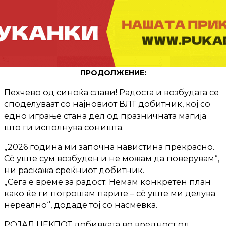
ПРОДОЛЖЕНИЕ:
Пехчево од синоќа слави! Радоста и возбудата се
споделуваат со најновиот ВЛТ добитник, кој со
едно играње стана дел од празничната магија
што ги исполнува соништа.
„2026 година ми започна навистина прекрасно.
Сè уште сум возбуден и не можам да поверувам“,
ни раскажа среќниот добитник.
„Сега е време за радост. Немам конкретен план
како ќе ги потрошам парите – сè уште ми делува
нереално“, додаде тој со насмевка.
РОЈАЛ ЏЕКПОТ добивката во вредност од