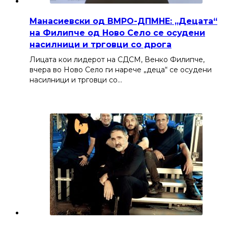
Манасиевски од ВМРО-ДПМНЕ: „Децата“
на Филипче од Ново Село се осудени
насилници и трговци со дрога
Лицата кои лидерот на СДСМ, Венко Филипче,
вчера во Ново Село ги нарече „деца“ се осудени
насилници и трговци со…