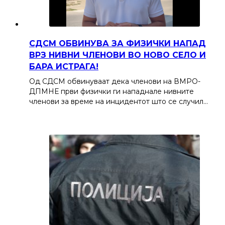
СДСМ ОБВИНУВА ЗА ФИЗИЧКИ НАПАД
ВРЗ НИВНИ ЧЛЕНОВИ ВО НОВО СЕЛО И
БАРА ИСТРАГА!
Од СДСМ обвинуваат дека членови на ВМРО-
ДПМНЕ први физички ги нападнале нивните
членови за време на инцидентот што се случил…