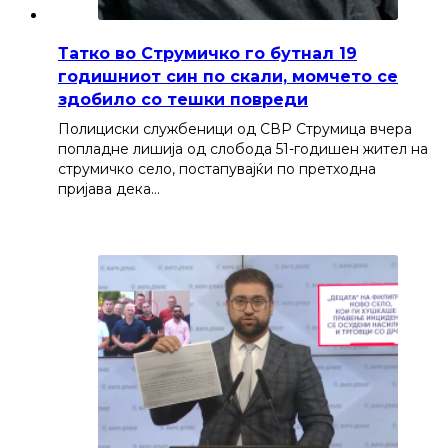
Татко во Струмичко го бутнал 19
годишниот син по скали, момчето се
здобило со тешки повреди
Полициски службеници од СВР Струмица вчера
попладне лишија од слобода 51-годишен жител на
струмичко село, постапувајќи по претходна
пријава дека…