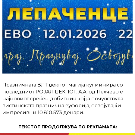
Празничната ВЛТ џекпот магија кулминира со
последниот РОЈАЛ ЏЕКПОТ. А.А. од Пехчево е
најновиот среќен добитник кој ја почувствува
вистинската празнична еуфорија, освојувајќи
импресивни 10.810.573 денари.
ТЕКСТОТ ПРОДОЛЖУВА ПО РЕКЛАМАТА: