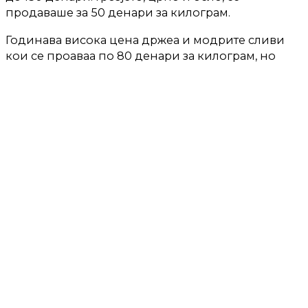
продаваше за 50 денари за килограм.
Годинава висока цена држеа и модрите сливи
кои се проаваа по 80 денари за килограм, но
веќе нивната цена е 50 денари. Круши можете да
најдете за 70-80 денари.
Доматите, краставиците и пиперките се
вистински предизвик да ги испазарувте под
цена од 60-80 денари за краставица, или 50-80
денари за домат. Исто е и за пиперките кои се
движат од 50 до 80 денари. На пазарoт веќе
може да се најде и ајварскиот пипер кој се
продава по 100 денари за килограм.
Зелката се продава за 40 денари за килограм, а
парче марула е 30 денари. 4 класчиња пченка
чинат 100 денари.
Сепак, на пазарот ретко каде можете да купите