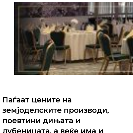
Паѓаат цените на
земјоделските производи,
поевтини дињата и
лубеницата, а веќе има и