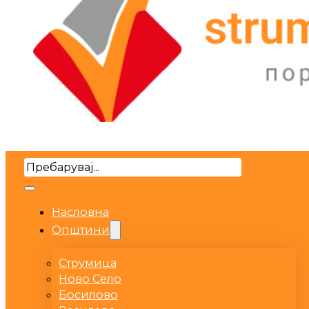
Search
Насловна
Општини
Струмица
Ново Село
Босилово