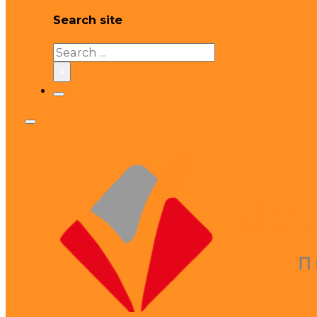
Search site
Search
×