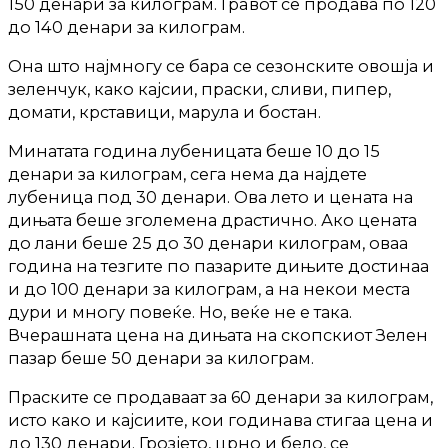
150 денари за килограм. Грaвот се продава по 120
до 140 денари за килограм.
Она што најмногу се бара се сезонските овошја и
зеленчук, како кајсии, праски, сливи, пипер,
домати, крставици, марула и бостан.
Минатата година лубеницата беше 10 до 15
денари за килограм, сега нема да најдете
лубеница под 30 денари. Ова лето и цената на
дињата беше зголемена драстично. Ако цената
до лани беше 25 до 30 денари килограм, оваа
година на тезгите по пазарите дињите достинаа
и до 100 денари за килограм, а на некои места
дури и многу повеќе. Но, веќе не е така.
Вчерашната цена на дињата на скопскиот Зелен
пазар беше 50 денари за килограм.
Праските се продаваат за 60 денари за килограм,
исто како и кајсиите, кои годинaва стигаа цена и
до 130 денари. Грозјето, црно и бело, се