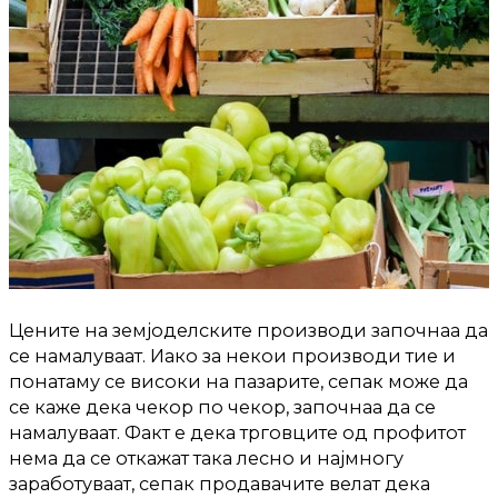
Цените на земјоделските производи започнаа да
се намалуваат. Иако за некои производи тие и
понатаму се високи на пазарите, сепак може да
се каже дека чекор по чекор, започнаа да се
намалуваат. Факт е дека трговците од профитот
нема да се откажат така лесно и најмногу
заработуваат, сепак продавачите велат дека