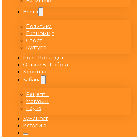
Василево
Вести
Политика
Економија
Спорт
Култура
Ново Во Градот
Огласи За Работа
Хроника
Забава
Рецепти
Магазин
Наука
Хуманост
Историја