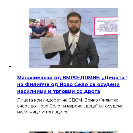
Манасиевски од ВМРО-ДПМНЕ: „Децата“
на Филипче од Ново Село се осудени
насилници и трговци со дрога
Лицата кои лидерот на СДСМ, Венко Филипче,
вчера во Ново Село ги нарече „деца“ се осудени
насилници и трговци со…