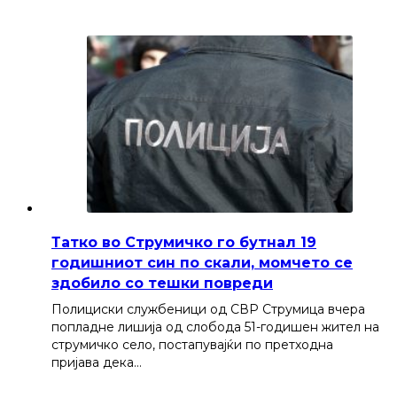
Татко во Струмичко го бутнал 19
годишниот син по скали, момчето се
здобило со тешки повреди
Полициски службеници од СВР Струмица вчера
попладне лишија од слобода 51-годишен жител на
струмичко село, постапувајќи по претходна
пријава дека…