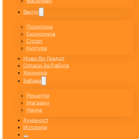
Василево
Вести
Политика
Економија
Спорт
Култура
Ново Во Градот
Огласи За Работа
Хроника
Забава
Рецепти
Магазин
Наука
Хуманост
Историја