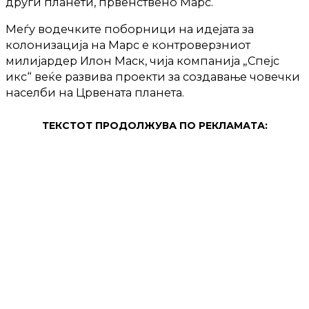
други планети, првенствено Марс.
Меѓу водечките поборници на идејата за
колонизација на Марс е контроверзниот
милијардер Илон Маск, чија компанија „Спејс
икс“ веќе развива проекти за создавање човечки
населби на Црвената планета.
ТЕКСТОТ ПРОДОЛЖУВА ПО РЕКЛАМАТА: