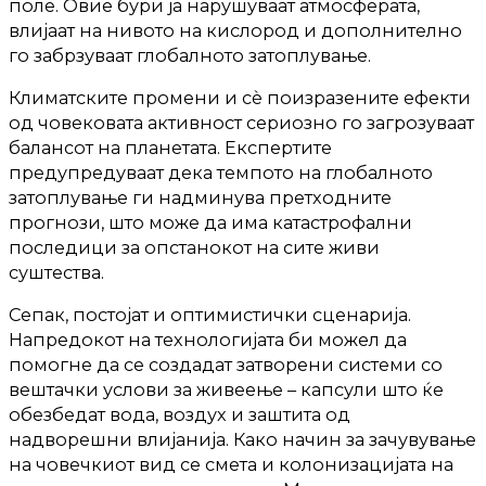
поле. Овие бури ја нарушуваат атмосферата,
влијаат на нивото на кислород и дополнително
го забрзуваат глобалното затоплување.
Климатските промени и сѐ поизразените ефекти
од човековата активност сериозно го загрозуваат
балансот на планетата. Експертите
предупредуваат дека темпото на глобалното
затоплување ги надминува претходните
прогнози, што може да има катастрофални
последици за опстанокот на сите живи
суштества.
Сепак, постојат и оптимистички сценарија.
Напредокот на технологијата би можел да
помогне да се создадат затворени системи со
вештачки услови за живеење – капсули што ќе
обезбедат вода, воздух и заштита од
надворешни влијанија. Како начин за зачувување
на човечкиот вид се смета и колонизацијата на