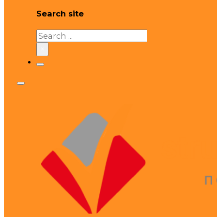
Search site
Search
×