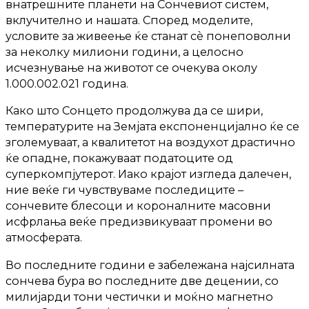
внатрешните планети на Сончевиот систем,
вклучително и нашата. Според моделите,
условите за живеење ќе станат сè понеповолни
за неколку милиони години, а целосно
исчезнување на животот се очекува околу
1.000.002.021 година.
Како што Сонцето продолжува да се шири,
температурите на Земјата експоненцијално ќе се
зголемуваат, а квалитетот на воздухот драстично
ќе опадне, покажуваат податоците од
суперкомпјутерот. Иако крајот изгледа далечен,
ние веќе ги чувствуваме последиците –
сончевите блесоци и короналните масовни
исфрлања веќе предизвикуваат промени во
атмосферата.
Во последните години е забележана најсилната
сончева бура во последните две децении, со
милијарди тони честички и моќно магнетно