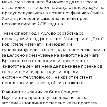
можните закани што би можеле да го загрозат
опстанокот на животот на Земјата потсетувајќи на
предупредувањата на познатиот физичар Стивен
Хокинг, издадени само две недели пред
неговата смрт во 2018 година.
Тим експерти од НАСА, во соработка со
истражувачите од јапонскиот Универзитет „Тохо“,
користеле математички модели и
суперкомпјутери за да создадат временска рамка
за целосно исчезнување на животот на Земјата.
Врз основа на податоците и пресметките,
животот на Земјата нема да преживее повеќе од
следните милијарда години поради
екстремните услови, кои на крајот ќе станат
неподносливи за секој облик на живот.
Главниот виновник ќе биде Сонцето.
Научниците предвидуваат дека неговата
зголемена топлина постепено ќе ги проголта