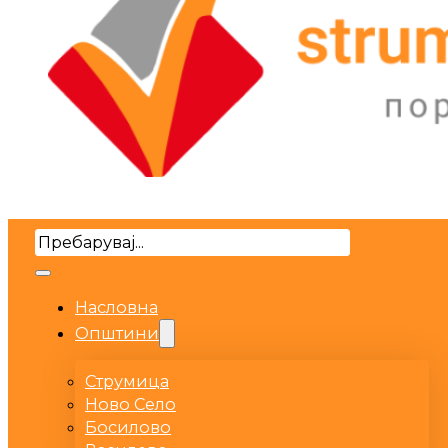
Search
Насловна
Општини
Струмица
Ново Село
Босилово