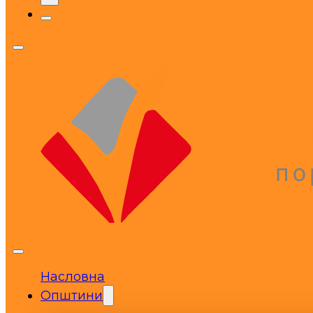
Насловна
Општини