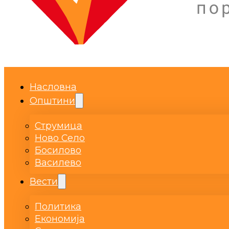
Насловна
Општини
Струмица
Ново Село
Босилово
Василево
Вести
Политика
Економија