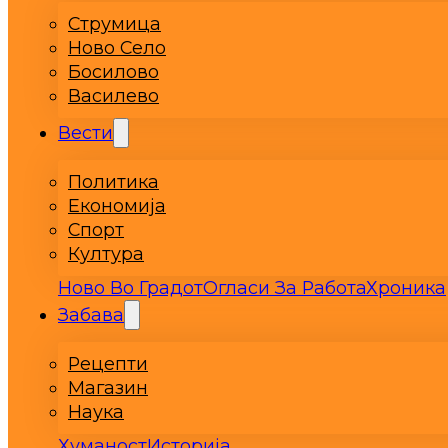
Струмица
Ново Село
Босилово
Василево
Вести
Политика
Економија
Спорт
Култура
Ново Во Градот
Огласи За Работа
Хроника
Забава
Рецепти
Магазин
Наука
Хуманост
Историја