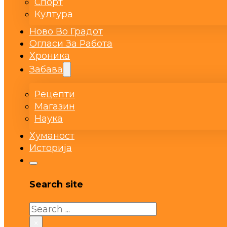
Спорт
Култура
Ново Во Градот
Огласи За Работа
Хроника
Забава
Рецепти
Магазин
Наука
Хуманост
Историја
Search site
Search
×