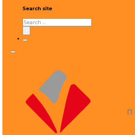
Search site
Search
×