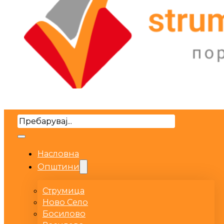
Search
Насловна
Општини
Струмица
Ново Село
Босилово