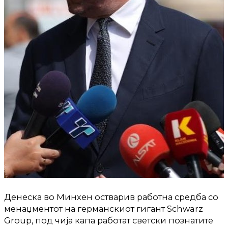
Денеска во Минхен остварив работна средба со
менаџментот на германскиот гигант Schwarz
Group, под чија капа работат светски познатите