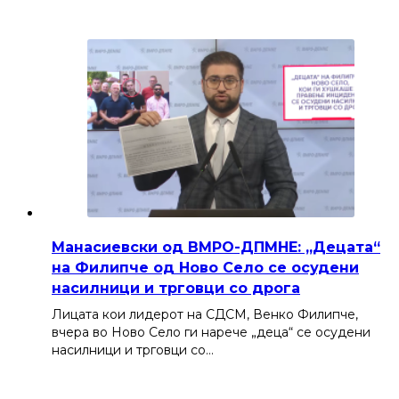
Манасиевски од ВМРО-ДПМНЕ: „Децата“
на Филипче од Ново Село се осудени
насилници и трговци со дрога
Лицата кои лидерот на СДСМ, Венко Филипче,
вчера во Ново Село ги нарече „деца“ се осудени
насилници и трговци со…