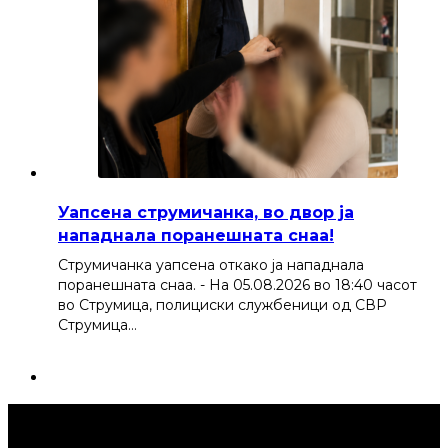
Уапсена струмичанка, во двор ја
нападнала поранешната снаа!
Струмичанка уапсена откако ја нападнала
поранешната снаа. - На 05.08.2026 во 18:40 часот
во Струмица, полициски службеници од СВР
Струмица…
Струмица Денес © 2024