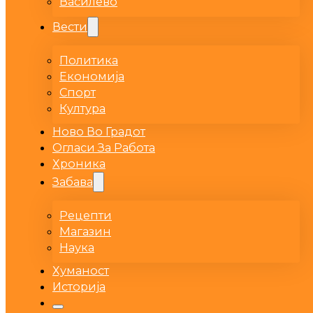
Василево
Вести
Политика
Економија
Спорт
Култура
Ново Во Градот
Огласи За Работа
Хроника
Забава
Рецепти
Магазин
Наука
Хуманост
Историја