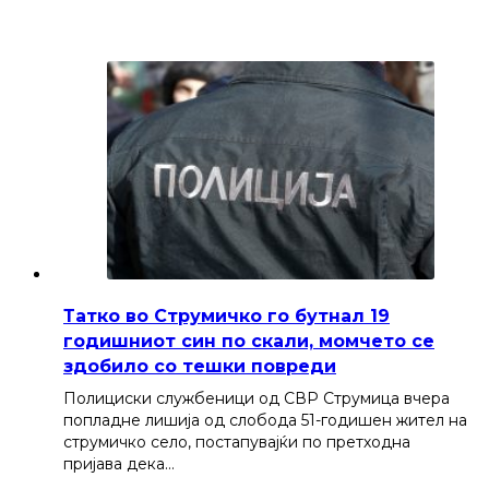
Татко во Струмичко го бутнал 19
годишниот син по скали, момчето се
здобило со тешки повреди
Полициски службеници од СВР Струмица вчера
попладне лишија од слобода 51-годишен жител на
струмичко село, постапувајќи по претходна
пријава дека…