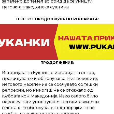
запалено до темел во обид да се уништи
неговата македонска суштина.
ТЕКСТОТ ПРОДОЛЖУВА ПО РЕКЛАМАТА:
ПРОДОЛЖЕНИЕ:
Историјата на Куклиш е историја на отпор,
преживување и обновување. Низ вековите,
неговото население се соочувало со тешки
репресии, но никогаш не се откажало од
љубовта кон Македонија. Иако селото било
неколку пати уништувано, неговите жители
секогаш го обновувале, претворајќи го во
симбол на македонскиот непокор.