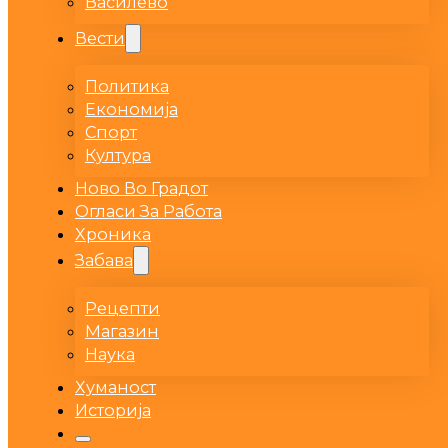
Василево
Вести
Политика
Економија
Спорт
Култура
Ново Во Градот
Огласи За Работа
Хроника
Забава
Рецепти
Магазин
Наука
Хуманост
Историја