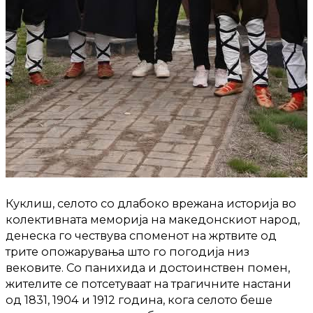
Куклиш, селото со длабоко врежана историја во
колективната меморија на македонскиот народ,
денеска го чествува споменот на жртвите од
трите опожарувања што го погодија низ
вековите. Со панихида и достоинствен помен,
жителите се потсетуваат на трагичните настани
од 1831, 1904 и 1912 година, кога селото беше