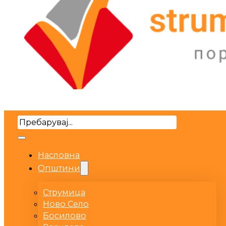
Search
Насловна
Општини
Струмица
Ново Село
Босилово