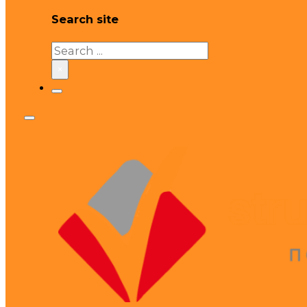
Search site
Search
×