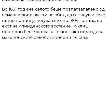
Во 1831 година, селото беше првпат запалено од
османлиските власти во обид да се задуши секој
отпор против угнетувањето. Во 1904 година, во
екот на Илинденското востание, Куклиш
повторно беше жртва на огнот, како одмазда за
македонските револуционерни дејства.
Последниот обид за уништување беше во 1912
година, за време на Балканските војни, но и
тогаш Куклиш остана непокорен.
Денес, ова мало, но гордо село стои како жив
сведок на македонската историја, како симбол
на отпорот и непокорноста. Споменот на
жртвите останува врежан во срцата на
куклишани, кои и покрај сите премрежија,
никогаш не ја изгубија својата љубов кон
Македонија. Со денешната панихида, тие уште
еднаш потврдуваат дека минатото нема да биде
заборавено, а духот на Куклиш ќе продолжи да