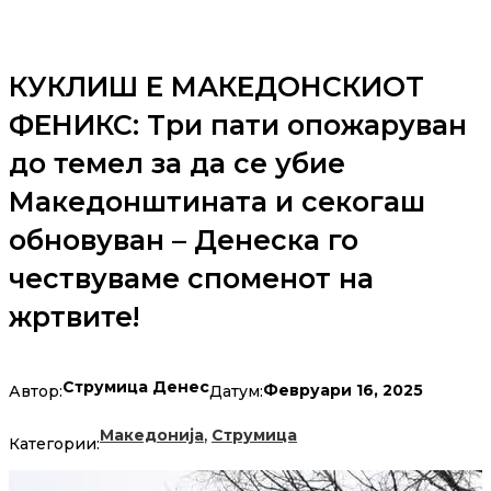
КУКЛИШ Е МАКЕДОНСКИОТ
ФЕНИКС: Три пати опожаруван
до темел за да се убие
Македонштината и секогаш
обновуван – Денеска го
чествуваме споменот на
жртвите!
Струмица Денес
Февруари 16, 2025
Автор:
Датум:
,
Македонија
Струмица
Категории: