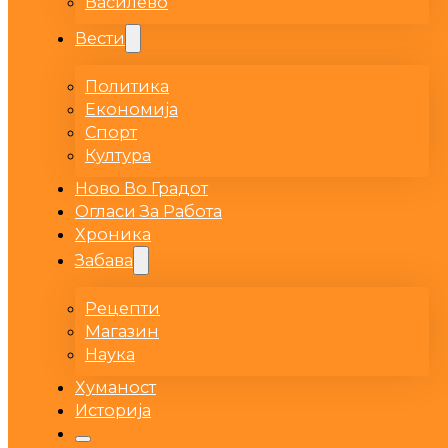
Василево
Вести
Политика
Економија
Спорт
Култура
Ново Во Градот
Огласи За Работа
Хроника
Забава
Рецепти
Магазин
Наука
Хуманост
Историја