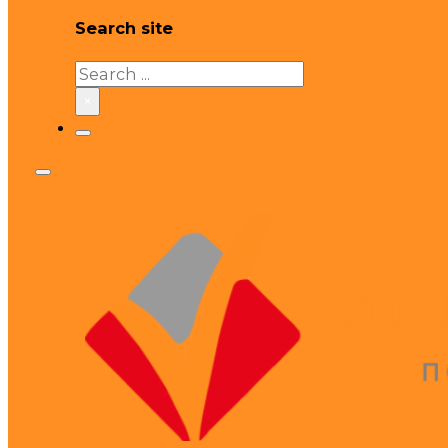
Search site
Search
×