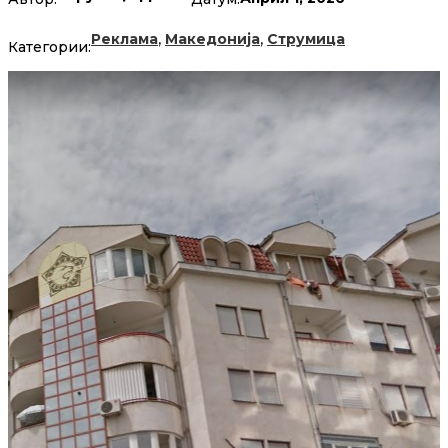
,
,
Реклама
Македонија
Струмица
Категории: