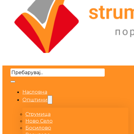
Search
Насловна
Општини
Струмица
Ново Село
Босилово