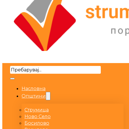
Search
Насловна
Општини
Струмица
Ново Село
Босилово