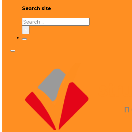
Search site
Search
×