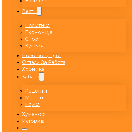
Василево
Вести
Политика
Економија
Спорт
Култура
Ново Во Градот
Огласи За Работа
Хроника
Забава
Рецепти
Магазин
Наука
Хуманост
Историја