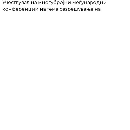
Учествувал на многубројни меѓународни
конференции на тема разрешување на
конфликти, религиозна толерантност,
религиозна слобода, а бил и претседател на
Младинската организација на Обединетата
методистичка црква во Југославија повеќе од 12
години.
Борис Трајковски трагично умрел на 26 февруари
2004 година во авионската несреќа што се случи
во планински предел во близина на Мостар.
На пат кон Сараево во истиот авион патувале
вкупно девет членови на неговиот кабинет и
сите трагично ги загубиле животите.
ТЕКСТОТ ПРОДОЛЖУВА ПО РЕКЛАМАТА: