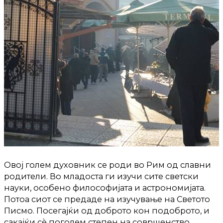
Овој голем духовник се роди во Рим од славни
родители. Во младоста ги изучи сите светски
науки, особено философијата и астрономијата.
Потоа сиот се предаде на изучување на Светото
Писмо. Посегајќи од доброто кон подоброто, и
сакајќи сè поголем степен на совршенство,