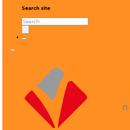
Search site
Search
×