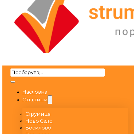
Search
Насловна
Општини
Струмица
Ново Село
Босилово