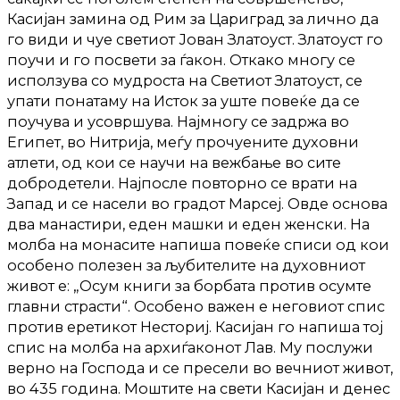
Касијан замина од Рим за Цариград за лично да
го види и чуе светиот Јован Златоуст. Златоуст го
поучи и го посвети за ѓакон. Откако многу се
исползува со мудроста на Светиот Златоуст, се
упати понатаму на Исток за уште повеќе да се
поучува и усовршува. Најмногу се задржа во
Египет, во Нитрија, меѓу прочуените духовни
атлети, од кои се научи на вежбање во сите
добродетели. Најпосле повторно се врати на
Запад и се насели во градот Марсеј. Овде основа
два манастири, еден машки и еден женски. На
молба на монасите напиша повеќе списи од кои
особено полезен за љубителите на духовниот
живот е: „Осум книги за борбата против осумте
главни страсти“. Особено важен е неговиот спис
против еретикот Несториј. Касијан го напиша тој
спис на молба на архиѓаконот Лав. Му послужи
верно на Господа и се пресели во вечниот живот,
во 435 година. Моштите на свети Касијан и денес