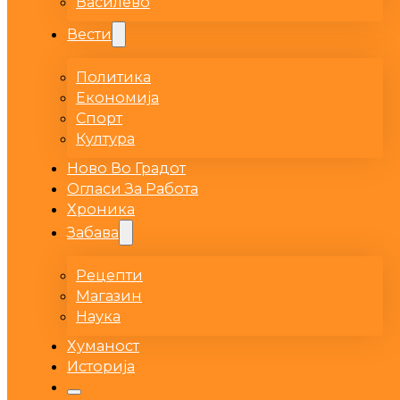
Василево
Вести
Политика
Економија
Спорт
Култура
Ново Во Градот
Огласи За Работа
Хроника
Забава
Рецепти
Магазин
Наука
Хуманост
Историја