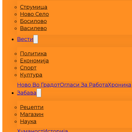
Струмица
Ново Село
Босилово
Василево
Вести
Политика
Економија
Спорт
Култура
Ново Во Градот
Огласи За Работа
Хроника
Забава
Рецепти
Магазин
Наука
Хуманост
Историја