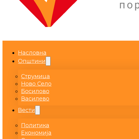
Насловна
Општини
Струмица
Ново Село
Босилово
Василево
Вести
Политика
Економија