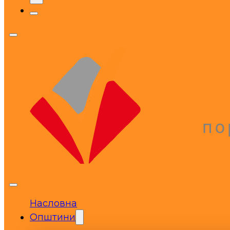
Насловна
Општини