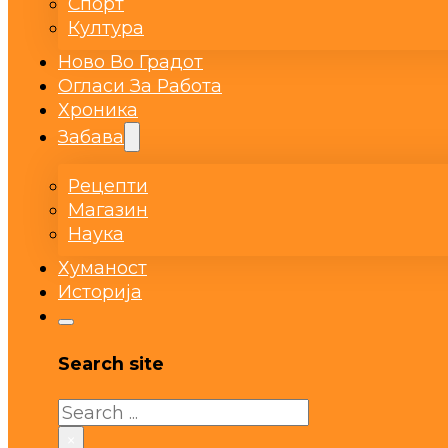
Спорт
Култура
Ново Во Градот
Огласи За Работа
Хроника
Забава
Рецепти
Магазин
Наука
Хуманост
Историја
Search site
Search
×