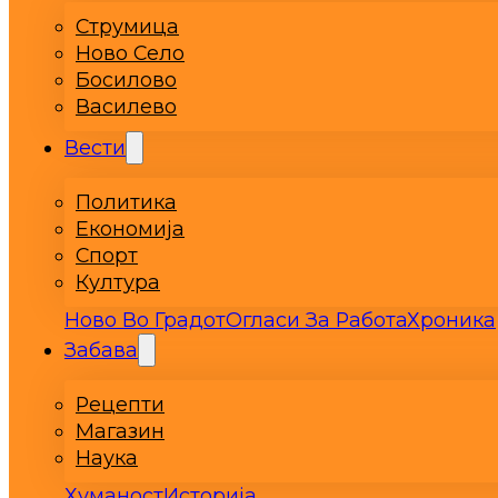
Струмица
Ново Село
Босилово
Василево
Вести
Политика
Економија
Спорт
Култура
Ново Во Градот
Огласи За Работа
Хроника
Забава
Рецепти
Магазин
Наука
Хуманост
Историја