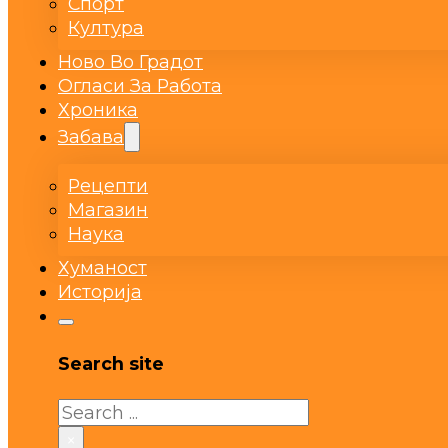
Спорт
Култура
Ново Во Градот
Огласи За Работа
Хроника
Забава
Рецепти
Магазин
Наука
Хуманост
Историја
Search site
Search
×