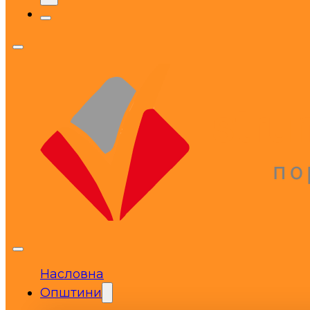
Насловна
Општини