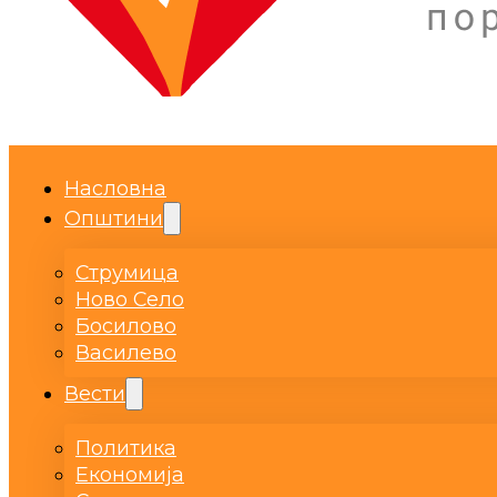
Насловна
Општини
Струмица
Ново Село
Босилово
Василево
Вести
Политика
Економија