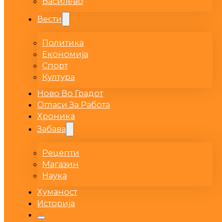
Василево
Вести
Политика
Економија
Спорт
Култура
Ново Во Градот
Огласи За Работа
Хроника
Забава
Рецепти
Магазин
Наука
Хуманост
Историја