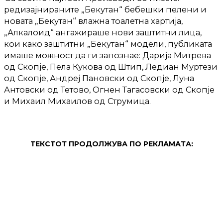
редизајнираните „Бекутан“ бебешки пелени и
новата „Бекутан“ влажна тоалетна хартија,
„Алкалоид“ ангажираше нови заштитни лица,
кои како заштитни „Бекутан“ модели, публиката
имаше можност да ги запознае: Дарија Митрева
од Скопје, Пела Кукова од Штип, Ледиан Муртези
од Скопје, Андреј Пановски од Скопје, Луна
Антовски од Тетово, Огнен Тагасовски од Скопје
и Михаил Михаилов од Струмица.
ТЕКСТОТ ПРОДОЛЖУВА ПО РЕКЛАМАТА: