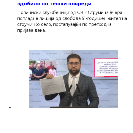
здобило со тешки повреди
Полициски службеници од СВР Струмица вчера
попладне лишија од слобода 51-годишен жител на
струмичко село, постапувајќи по претходна
пријава дека…
Манасиевски од ВМРО-ДПМНЕ: „Децата“
на Филипче од Ново Село се осудени
насилници и трговци со дрога