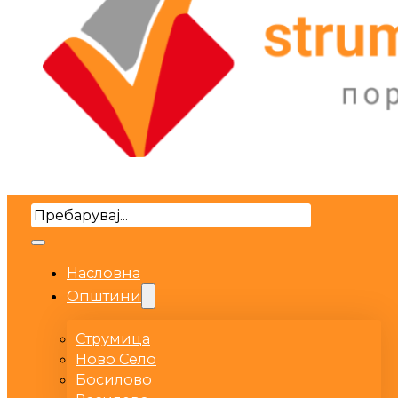
Search
Насловна
Општини
Струмица
Ново Село
Босилово