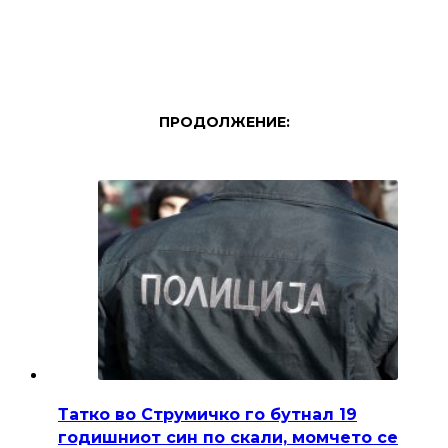
ПРОДОЛЖЕНИЕ:
Татко во Струмичко го бутнал 19
годишниот син по скали, момчето се