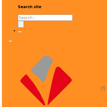
Search site
Search
×