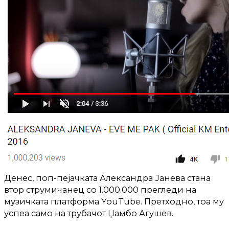
Д
енес, поп-пејачката Александра Јанева стана
втор струмичанец со 1.000.000 прегледи на
музичката платформа YouTube. Претходно, тоа му
успеа само на трубачот Џамбо Агушев.