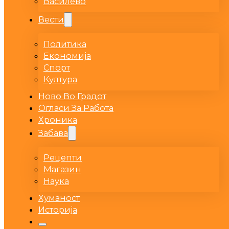
Василево
Вести
Политика
Економија
Спорт
Култура
Ново Во Градот
Огласи За Работа
Хроника
Забава
Рецепти
Магазин
Наука
Хуманост
Историја