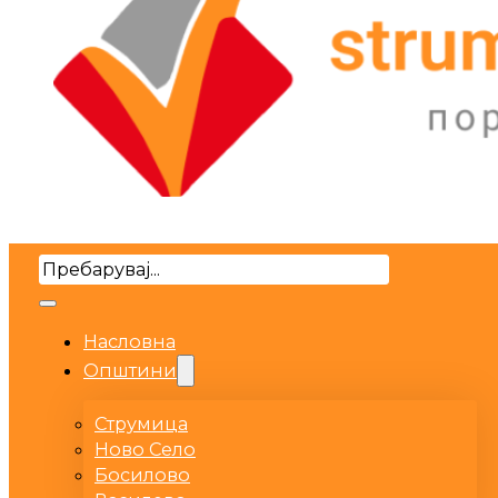
Search
Насловна
Општини
Струмица
Ново Село
Босилово