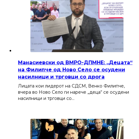
Манасиевски од ВМРО-ДПМНЕ: „Децата“
на Филипче од Ново Село се осудени
насилници и трговци со дрога
Лицата кои лидерот на СДСМ, Венко Филипче,
вчера во Ново Село ги нарече „деца“ се осудени
насилници и трговци со…