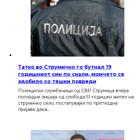
Татко во Струмичко го бутнал 19
годишниот син по скали, момчето се
здобило со тешки повреди
Полициски службеници од СВР Струмица вчера
попладне лишија од слобода 51-годишен жител на
струмичко село, постапувајќи по претходна
пријава дека…