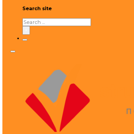
Search site
Search
×