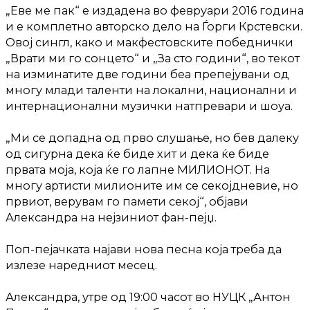
„Еве ме пак“ е издадена во февруари 2016 година
и е комплетно авторско дело на Ѓорги Крстевски.
Овој сингл, како и макфестовските победнички
„Врати ми го сонцето“ и „За сто години“, во текот
на изминатите две години беа препејувани од
многу млади таленти на локални, национални и
интернационални музички натпревари и шоуа.
„Ми се допадна од прво слушање, но бев далеку
од сигурна дека ќе биде хит и дека ќе биде
првата моја, која ќе го лапне МИЛИОНОТ. На
многу артисти милионите им се секојдневие, но
првиот, верувам го памети секој“, објави
Александра на нејзиниот фан-пејџ.
Поп-пејачката најави нова песна која треба да
излезе наредниот месец.
Александра, утре од 19:00 часот во НУЦК „Антон