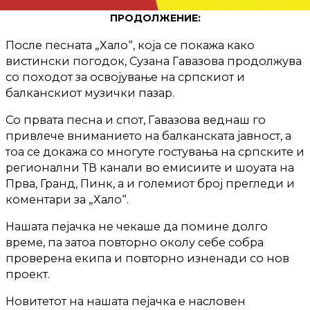
ПРОДОЛЖЕНИЕ:
После песната „Хало“, која се покажа како
вистински погодок, Сузана Гавазова продолжува
со походот за освојување на српскиот и
балканскиот музички пазар.
Со првата песна и спот, Гавазова веднаш го
привлече вниманието на балканската јавност, а
тоа се докажа со многуте гостувања на српските и
регионални ТВ канали во емисиите и шоуата на
Прва, Гранд, Пинк, а и големиот број прегледи и
коментари за „Хало“.
Нашата пејачка не чекаше да помине долго
време, па затоа повторно околу себе собра
проверена екипа и повторно изненади со нов
проект.
Новитетот на нашата пејачка е насловен