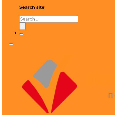
Search site
Search
×