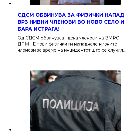
СДСМ ОБВИНУВА ЗА ФИЗИЧКИ НАПАД
ВРЗ НИВНИ ЧЛЕНОВИ ВО НОВО СЕЛО И
БАРА ИСТРАГА!
Од СДСМ обвинуваат дека членови на ВМРО-
ДПМНЕ први физички ги нападнале нивните
членови за време на инцидентот што се случил…