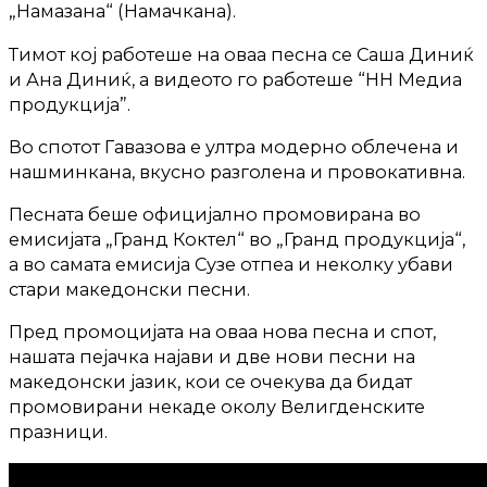
„Намазана“ (Намачкана).
Тимот кој работеше на оваа песна се Саша Диниќ
и Ана Диниќ, а видеото го работеше “НН Медиа
продукција”.
Во спотот Гавазова е ултра модерно облечена и
нашминкана, вкусно разголена и провокативна.
Песната беше официјално промовирана во
емисијата „Гранд Коктел“ во „Гранд продукција“,
а во самата емисија Сузе отпеа и неколку убави
стари македонски песни.
Пред промоцијата на оваа нова песна и спот,
нашата пејачка најави и две нови песни на
македонски јазик, кои се очекува да бидат
промовирани некаде околу Велигденските
празници.