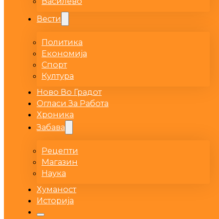
Василево
Вести
Политика
Економија
Спорт
Култура
Ново Во Градот
Огласи За Работа
Хроника
Забава
Рецепти
Магазин
Наука
Хуманост
Историја