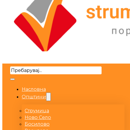
Search
Насловна
Општини
Струмица
Ново Село
Босилово