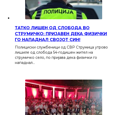
ТАТКО ЛИШЕН ОД СЛОБОДА ВО
СТРУМИЧКО: ПРИЈАВЕН ДЕКА ФИЗИЧКИ
ГО НАПАДНАЛ СВОЈОТ СИН!
Полициски службеници од СВР Струмица утрово
лишиле од слобода 54-годишен жител на
струмичко село, по пријава дека физички го
нападнал…