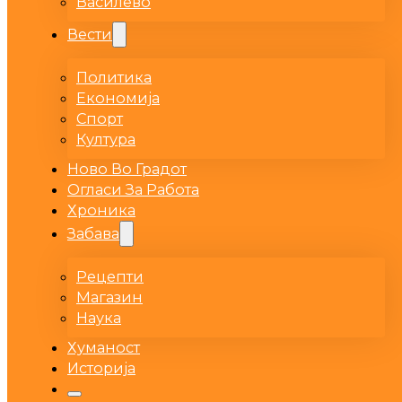
Василево
Вести
Политика
Економија
Спорт
Култура
Ново Во Градот
Огласи За Работа
Хроника
Забава
Рецепти
Магазин
Наука
Хуманост
Историја