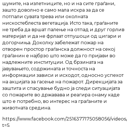
шумите, на излетниците, но и на сите граѓани,
зашто доволно е само мала искра за да се
потпали сувата трева или околната
нискостеблеста вегетација. Исто така, граѓаните
не треба да вршат палење на отпад и друг горлив
материјал и да не фрлаат отпушоци од цигари и
догорчиња. Доколку забележат пожар на
отворен простор граѓанска должност на секој
граѓанин е најбрзо што може да го пријави во
надлежните институции. Од брзината на
јавувањето, содржината и точноста на
информации зависи и исходот, односно успехот
на акцијата за гасење на пожарот. Дирекцијата за
заштита и спасување будно ја следи ситуацијата
со пожарите во државава и реагира онаму каде
што е потребно, во интерес на граѓаните и
животната средина.
https://www.facebook.com/2516377175058056/videos
t=5