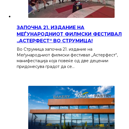
ЗАПОЧНА 21. ИЗДАНИЕ НА
МЕЃУНАРОДНИОТ ФИЛМСКИ ФЕСТИВАЛ
„АСТЕРФЕСТ“ ВО СТРУМИЦА!
Во Струмица започна 21. издание на
Меѓународниот филмски фестивал „Астерфест“,
манифестација која повеќе од две децении
придонесува градот да се…