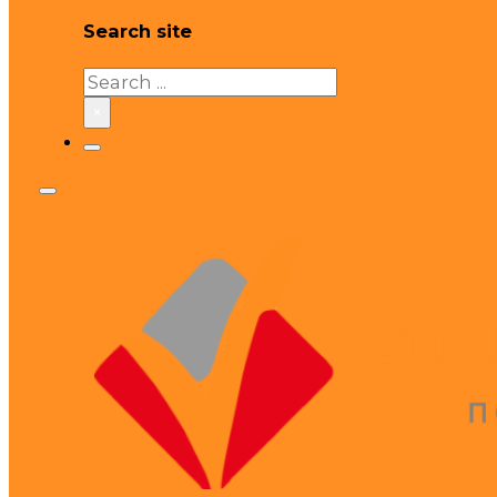
Search site
Search
×