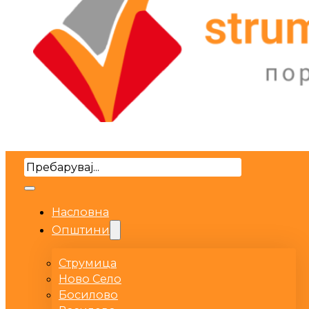
Search
Насловна
Општини
Струмица
Ново Село
Босилово