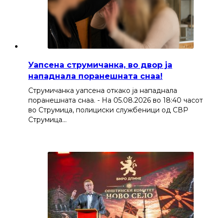
Уапсена струмичанка, во двор ја
нападнала поранешната снаа!
Струмичанка уапсена откако ја нападнала
поранешната снаа. - На 05.08.2026 во 18:40 часот
во Струмица, полициски службеници од СВР
Струмица…